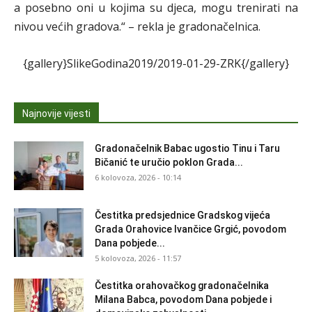
a posebno oni u kojima su djeca, mogu trenirati na
nivou većih gradova.“ – rekla je gradonačelnica.
{gallery}SlikeGodina2019/2019-01-29-ZRK{/gallery}
Najnovije vijesti
Gradonačelnik Babac ugostio Tinu i Taru
Bičanić te uručio poklon Grada...
6 kolovoza, 2026 - 10:14
Čestitka predsjednice Gradskog vijeća
Grada Orahovice Ivančice Grgić, povodom
Dana pobjede...
5 kolovoza, 2026 - 11:57
Čestitka orahovačkog gradonačelnika
Milana Babca, povodom Dana pobjede i