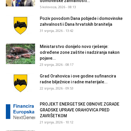
domovinske zahvalnosti...
5 kolovoza, 2026 - 08:13
Poziv povodom Dana pobjede i domovinske
zahvalnosti i Dana hrvatskih branitelja
31 srpnja, 2026 - 13:42
Ministarstvo donijelo novo rješenje:
određene zone zaštite i nadziranja nakon
pojave...
23 srpnja, 2026 - 08:17
Grad Orahovica i ove godine sufinancira
radne bilježnice i radne materijale...
22 srpnja, 2026 - 09:53
PROJEKT ENERGETSKE OBNOVE ZGRADE
GRADSKE UPRAVE ORAHOVICA PRED
ZAVRŠETKOM
21 srpnja, 2026 - 10:12