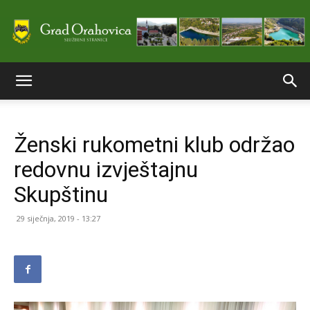
Službene
Ženski rukometni klub održao
stranice
redovnu izvještajnu
Skupštinu
Grada
29 siječnja, 2019 - 13:27
Orahovice