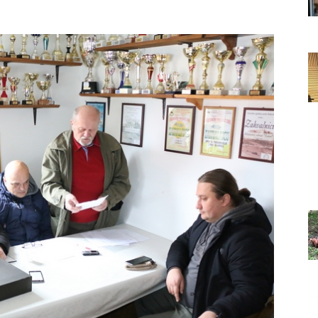
Grada
Orahovice