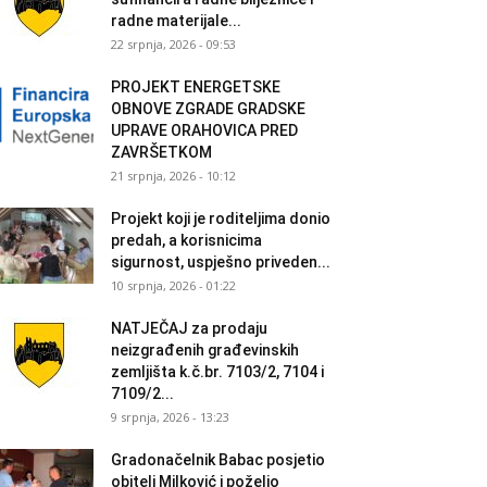
radne materijale...
22 srpnja, 2026 - 09:53
PROJEKT ENERGETSKE
OBNOVE ZGRADE GRADSKE
UPRAVE ORAHOVICA PRED
ZAVRŠETKOM
21 srpnja, 2026 - 10:12
Projekt koji je roditeljima donio
predah, a korisnicima
sigurnost, uspješno priveden...
10 srpnja, 2026 - 01:22
NATJEČAJ za prodaju
neizgrađenih građevinskih
zemljišta k.č.br. 7103/2, 7104 i
7109/2...
9 srpnja, 2026 - 13:23
Gradonačelnik Babac posjetio
obitelj Milković i poželio