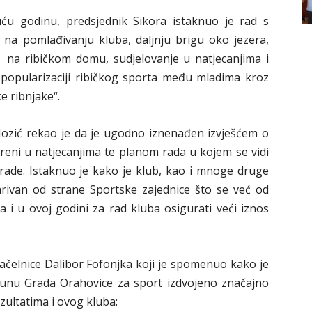
uću godinu, predsjednik Sikora istaknuo je rad s
 na pomlađivanju kluba, daljnju brigu oko jezera,
 na ribičkom domu, sudjelovanje u natjecanjima i
a popularizaciji ribičkog sporta među mladima kroz
 ribnjake“.
ozić rekao je da je ugodno iznenađen izvješćem o
reni u natjecanjima te planom rada u kojem se vidi
 rade. Istaknuo je kako je klub, kao i mnoge druge
ivan od strane Sportske zajednice što se već od
a i u ovoj godini za rad kluba osigurati veći iznos
čelnice Dalibor Fofonjka koji je spomenuo kako je
ačunu Grada Orahovice za sport izdvojeno značajno
ezultatima i ovog kluba: