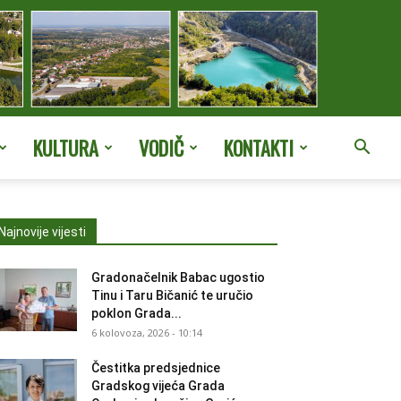
KULTURA
VODIČ
KONTAKTI
Najnovije vijesti
Gradonačelnik Babac ugostio
Tinu i Taru Bičanić te uručio
poklon Grada...
6 kolovoza, 2026 - 10:14
Čestitka predsjednice
Gradskog vijeća Grada