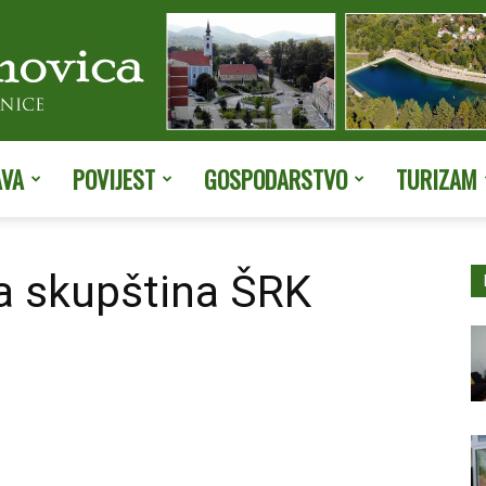
AVA
POVIJEST
GOSPODARSTVO
TURIZAM
Službene
a skupština ŠRK
stranice