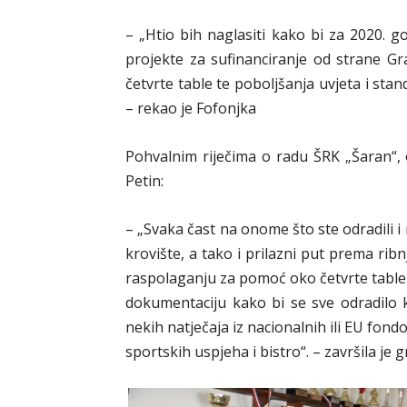
– „Htio bih naglasiti kako bi za 2020. g
projekte za sufinanciranje od strane G
četvrte table te poboljšanja uvjeta i stan
– rekao je Fofonjka
Pohvalnim riječima o radu ŠRK „Šaran“, 
Petin:
– „Svaka čast na onome što ste odradili i 
krovište, a tako i prilazni put prema ri
raspolaganju za pomoć oko četvrte table 
dokumentaciju kako bi se sve odradilo 
nekih natječaja iz nacionalnih ili EU fon
sportskih uspjeha i bistro“. – završila je 