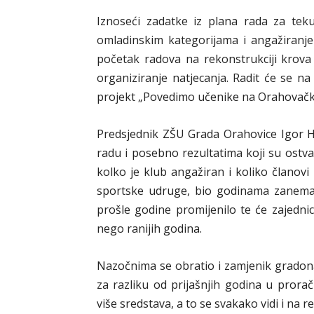
Iznoseći zadatke iz plana rada za tek
omladinskim kategorijama i angažiranje
početak radova na rekonstrukciji krova
organiziranje natjecanja. Radit će se n
projekt „Povedimo učenike na Orahovačke
Predsjednik ZŠU Grada Orahovice Igor H
radu i posebno rezultatima koji su ostva
kolko je klub angažiran i koliko članovi
sportske udruge, bio godinama zanemar
prošle godine promijenilo te će zajednic
nego ranijih godina.
Nazočnima se obratio i zamjenik gradona
za razliku od prijašnjih godina u pror
više sredstava, a to se svakako vidi i na r