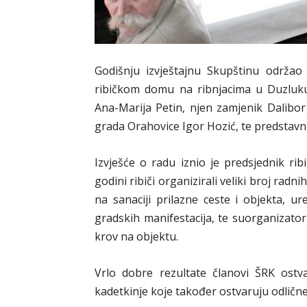
Godišnju izvještajnu Skupštinu održao
ribičkom domu na ribnjacima u Duzluku.
Ana-Marija Petin, njen zamjenik Dalibor
grada Orahovice Igor Hozić, te predstavnic
Izvješće o radu iznio je predsjednik rib
godini ribiči organizirali veliki broj radni
na sanaciji prilazne ceste i objekta, ure
gradskih manifestacija, te suorganizator
krov na objektu.
Vrlo dobre rezultate članovi ŠRK ost
kadetkinje koje također ostvaruju odlične