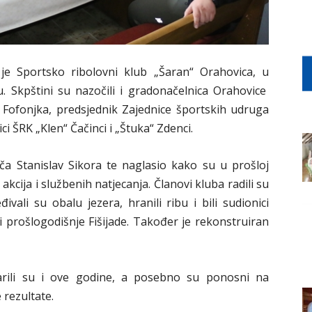
 je Sportsko ribolovni klub „Šaran“ Orahovica, u
 Skpštini su nazočili i gradonačelnica Orahovice
 Fofonjka, predsjednik Zajednice športskih udruga
i ŠRK „Klen“ Čačinci i „Štuka“ Zdenci.
iča Stanislav Sikora te naglasio kako su u prošloj
h akcija i službenih natjecanja. Članovi kluba radili su
đivali su obalu jezera, hranili ribu i bili sudionici
i prošlogodišnje Fišijade. Također je rekonstruiran
varili su i ove godine, a posebno su ponosni na
 rezultate.