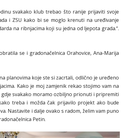
odinu svakako klub trebao što ranije prijaviti svoje
rada i ZSU kako bi se moglo krenuti na uređivanje
darda na ribnjacima koji su jedna od ljepota grada.“.
obratila se i gradonačelnica Orahovice, Ana-Marija
na planovima koje ste si zacrtali, odlično je uređeno
bnjacima. Kako je moj zamjenik rekao stojimo vam na
gdje svakako moramo ozbiljno prionuti i pripremiti
kako treba i možda čak prijavilo projekt ako bude
dova. Nastavite i dalje ovako s radom, želim vam puno
gradonačelnica Petin.