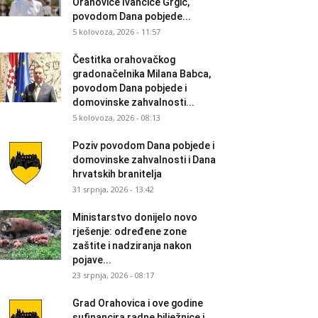
Orahovice Ivančice Grgić,
povodom Dana pobjede...
5 kolovoza, 2026 - 11:57
Čestitka orahovačkog
gradonačelnika Milana Babca,
povodom Dana pobjede i
domovinske zahvalnosti...
5 kolovoza, 2026 - 08:13
Poziv povodom Dana pobjede i
domovinske zahvalnosti i Dana
hrvatskih branitelja
31 srpnja, 2026 - 13:42
Ministarstvo donijelo novo
rješenje: određene zone
zaštite i nadziranja nakon
pojave...
23 srpnja, 2026 - 08:17
Grad Orahovica i ove godine
sufinancira radne bilježnice i