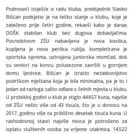
Podnoseći izvješće o radu kluba, predsjednik Slavko
Bišćan podsjetio je na teško stanje u klubu, koje je
zatečeno prije četiri godine, rekavši kako je danas
DOŠK stabilan klub bez dugova dobavljačima.
Posredstvom ZŠU nabavljena je nova kosilica,
kupljena je nova perilica rublja, kompletirana je
sportska oprema, ustrojena juniorska momčad, dok
su seniori na koncu polusezone završili u gornjem
domu ljestvice. Bišćan je izrazio nezadovoljstvo
podrškom mještana koja je bila minimalna, pa je to i
jedan od razloga zašto odlaze s čelnih mjesta u klubu.
U protekloj godini u klub je stiglo 44.657 kuna, najviše
od ZŠU nešto više od 43 tisuće, što je u donosu na
2017. godinu više za približno desetak tisuća kuna. U
rashodovnoj stavci najviše novca je potrošeno za
isplatu službenih osoba za vrijeme utakmica, 14.522