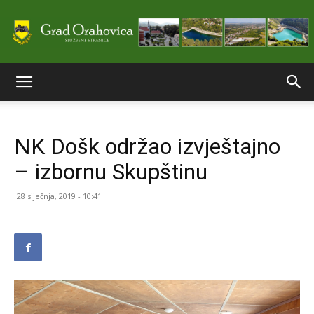
Službene
NK Došk održao izvještajno
stranice
– izbornu Skupštinu
28 siječnja, 2019 - 10:41
Grada
Orahovice