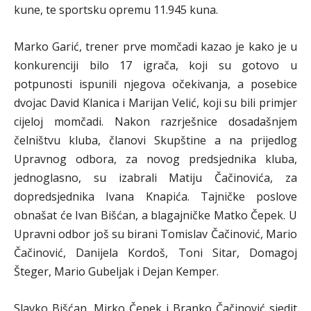
kune, te sportsku opremu 11.945 kuna.
Marko Garić, trener prve momčadi kazao je kako je u
konkurenciji bilo 17 igrača, koji su gotovo u
potpunosti ispunili njegova očekivanja, a posebice
dvojac David Klanica i Marijan Velić, koji su bili primjer
cijeloj momčadi. Nakon razrješnice dosadašnjem
čelništvu kluba, članovi Skupštine a na prijedlog
Upravnog odbora, za novog predsjednika kluba,
jednoglasno, su izabrali Matiju Čačinovića, za
dopredsjednika Ivana Knapića. Tajničke poslove
obnašat će Ivan Bišćan, a blagajničke Matko Čepek. U
Upravni odbor još su birani Tomislav Čačinović, Mario
Čačinović, Danijela Kordoš, Toni Sitar, Domagoj
Šteger, Mario Gubeljak i Dejan Kemper.
Slavko Bišćan, Mirko Čepek i Branko Čačinović sjedit