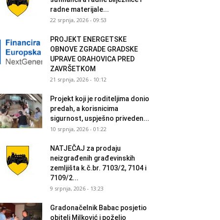
radne materijale...
22 srpnja, 2026 - 09:53
PROJEKT ENERGETSKE
OBNOVE ZGRADE GRADSKE
UPRAVE ORAHOVICA PRED
ZAVRŠETKOM
21 srpnja, 2026 - 10:12
Projekt koji je roditeljima donio
predah, a korisnicima
sigurnost, uspješno priveden...
10 srpnja, 2026 - 01:22
NATJEČAJ za prodaju
neizgrađenih građevinskih
zemljišta k.č.br. 7103/2, 7104 i
7109/2...
9 srpnja, 2026 - 13:23
Gradonačelnik Babac posjetio
obitelj Milković i poželio