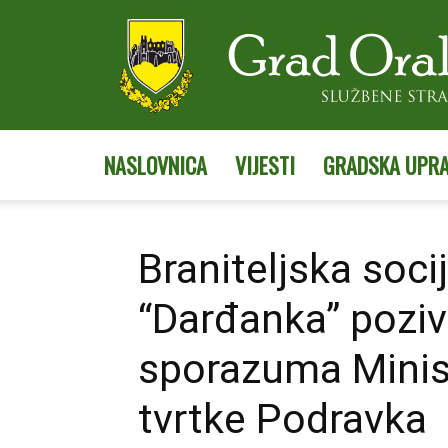
NASLOVNICA
VIJESTI
GRADSKA UPR
Braniteljska soc
“Darđanka” poziv
sporazuma Minist
tvrtke Podravka