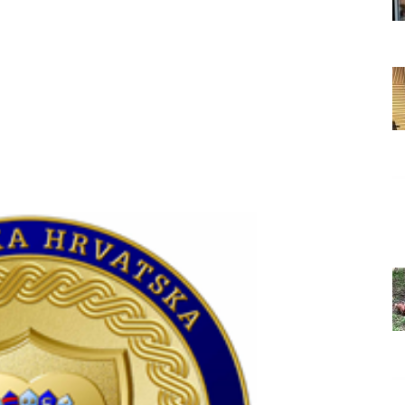
Grada
Orahovice