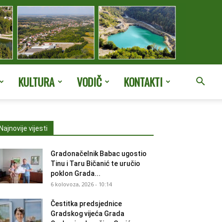
KULTURA
VODIČ
KONTAKTI
Najnovije vijesti
Gradonačelnik Babac ugostio
Tinu i Taru Bičanić te uručio
poklon Grada...
6 kolovoza, 2026 - 10:14
Čestitka predsjednice
Gradskog vijeća Grada