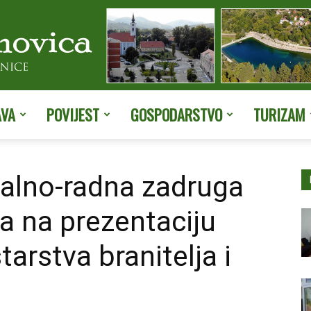
AVA
POVIJEST
GOSPODARSTVO
TURIZAM
Službene
ijalno-radna zadruga
a na prezentaciju
stranice
arstva branitelja i