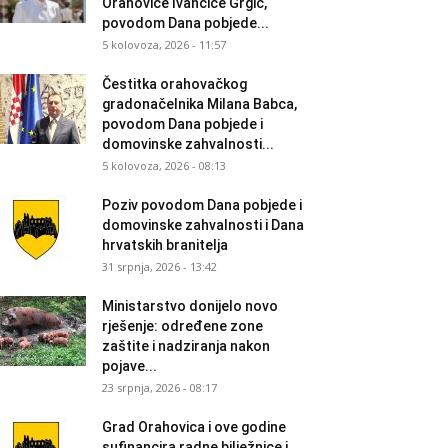
Orahovice Ivančice Grgić,
povodom Dana pobjede...
5 kolovoza, 2026 - 11:57
Čestitka orahovačkog
gradonačelnika Milana Babca,
povodom Dana pobjede i
domovinske zahvalnosti...
5 kolovoza, 2026 - 08:13
Poziv povodom Dana pobjede i
domovinske zahvalnosti i Dana
hrvatskih branitelja
31 srpnja, 2026 - 13:42
Ministarstvo donijelo novo
rješenje: određene zone
zaštite i nadziranja nakon
pojave...
23 srpnja, 2026 - 08:17
Grad Orahovica i ove godine
sufinancira radne bilježnice i