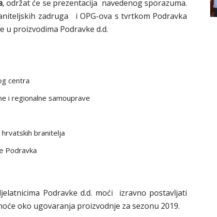
a
, održat će se prezentacija navedenog sporazuma.
braniteljskih zadruga i OPG-ova s tvrtkom Podravka
ine u proizvodima Podravke d.d.
og centra
lne i regionalne samouprave
hrvatskih branitelja
ke Podravka
elatnicima Podravke d.d. moći izravno postavljati
snoće oko ugovaranja proizvodnje za sezonu 2019.