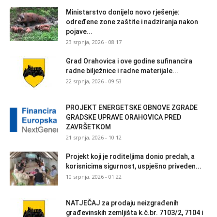
Ministarstvo donijelo novo rješenje:
određene zone zaštite i nadziranja nakon
pojave...
23 srpnja, 2026 - 08:17
Grad Orahovica i ove godine sufinancira
radne bilježnice i radne materijale...
22 srpnja, 2026 - 09:53
PROJEKT ENERGETSKE OBNOVE ZGRADE
GRADSKE UPRAVE ORAHOVICA PRED
ZAVRŠETKOM
21 srpnja, 2026 - 10:12
Projekt koji je roditeljima donio predah, a
korisnicima sigurnost, uspješno priveden...
10 srpnja, 2026 - 01:22
NATJEČAJ za prodaju neizgrađenih
građevinskih zemljišta k.č.br. 7103/2, 7104 i