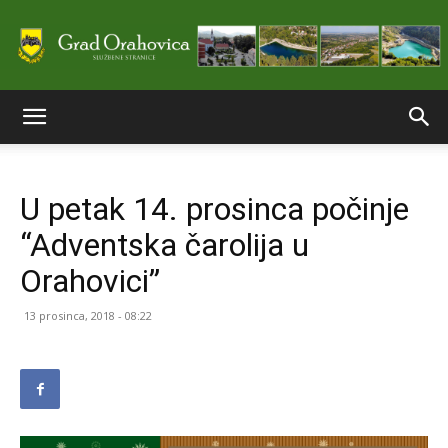
Službene
U petak 14. prosinca počinje
stranice
“Adventska čarolija u
Orahovici”
Grada
13 prosinca, 2018 - 08:22
Orahovice