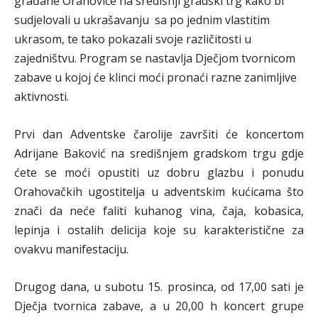
građane Orahovice na središnji gradski trg kako bi
sudjelovali u ukrašavanju sa po jednim vlastitim
ukrasom, te tako pokazali svoje različitosti u
zajedništvu. Program se nastavlja Dječjom tvornicom
zabave u kojoj će klinci moći pronaći razne zanimljive
aktivnosti.
Prvi dan Adventske čarolije završiti će koncertom
Adrijane Baković na središnjem gradskom trgu gdje
ćete se moći opustiti uz dobru glazbu i ponudu
Orahovačkih ugostitelja u adventskim kućicama što
znači da neće faliti kuhanog vina, čaja, kobasica,
lepinja i ostalih delicija koje su karakteristične za
ovakvu manifestaciju.
Drugog dana, u subotu 15. prosinca, od 17,00 sati je
Dječja tvornica zabave, a u 20,00 h koncert grupe