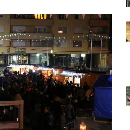
Grada
Orahovice