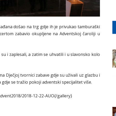
građana došao na trg gdje ih je privukao tamburaški
ncertom zabavio okupljene na Adventskoj čaroliji u
 i zaplesali, a zatim se uhvatili i u slavonsko kolo
a Dječjoj tvornici zabave gdje su uživali uz glazbu i
 gdje se tražio pokoji adventski specijalitet više.
Advent2018/2018-12-22-AUO{/gallery}