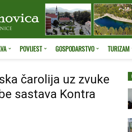
AVA
POVIJEST
GOSPODARSTVO
TURIZAM
Službene
ka čarolija uz zvuke
be sastava Kontra
stranice