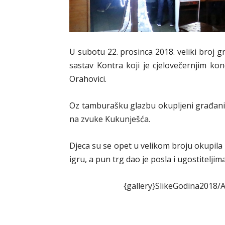
U subotu 22. prosinca 2018. veliki broj 
sastav Kontra koji je cjelovečernjim ko
Orahovici.
Oz tamburašku glazbu okupljeni građani su
na zvuke Kukunješća.
Djeca su se opet u velikom broju okupila n
igru, a pun trg dao je posla i ugostiteljima
{gallery}SlikeGodina2018/