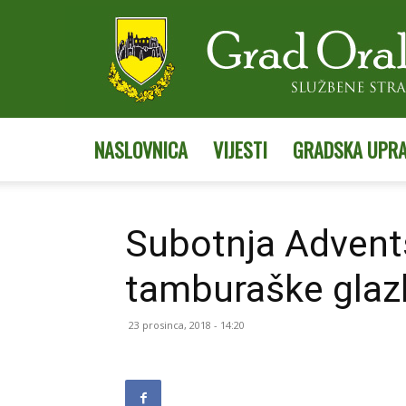
NASLOVNICA
VIJESTI
GRADSKA UPR
Subotnja Advents
tamburaške glaz
23 prosinca, 2018 - 14:20