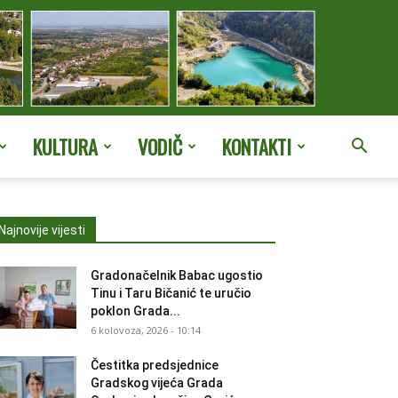
KULTURA
VODIČ
KONTAKTI
Najnovije vijesti
Gradonačelnik Babac ugostio
Tinu i Taru Bičanić te uručio
poklon Grada...
6 kolovoza, 2026 - 10:14
Čestitka predsjednice
Gradskog vijeća Grada