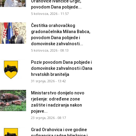
Orahovice Ivančice Grgić,
povodom Dana pobjede...
5 kolovoza, 2026 - 11:57
Čestitka orahovačkog
gradonačelnika Milana Babca,
povodom Dana pobjede i
domovinske zahvalnosti...
5 kolovoza, 2026 - 08:13
Poziv povodom Dana pobjede i
domovinske zahvalnosti i Dana
hrvatskih branitelja
31 srpnja, 2026 - 13:42
Ministarstvo donijelo novo
rješenje: određene zone
zaštite i nadziranja nakon
pojave...
23 srpnja, 2026 - 08:17
Grad Orahovica i ove godine
sufinancira radne bilježnice i