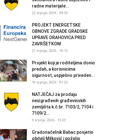
radne materijale...
22 srpnja, 2026 - 09:53
PROJEKT ENERGETSKE
OBNOVE ZGRADE GRADSKE
UPRAVE ORAHOVICA PRED
ZAVRŠETKOM
21 srpnja, 2026 - 10:12
Projekt koji je roditeljima donio
predah, a korisnicima
sigurnost, uspješno priveden...
10 srpnja, 2026 - 01:22
NATJEČAJ za prodaju
neizgrađenih građevinskih
zemljišta k.č.br. 7103/2, 7104 i
7109/2...
9 srpnja, 2026 - 13:23
Gradonačelnik Babac posjetio
obitelj Milković i poželio