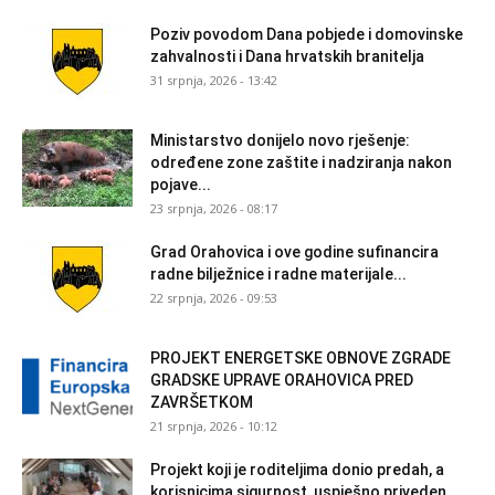
Poziv povodom Dana pobjede i domovinske
zahvalnosti i Dana hrvatskih branitelja
31 srpnja, 2026 - 13:42
Ministarstvo donijelo novo rješenje:
određene zone zaštite i nadziranja nakon
pojave...
23 srpnja, 2026 - 08:17
Grad Orahovica i ove godine sufinancira
radne bilježnice i radne materijale...
22 srpnja, 2026 - 09:53
PROJEKT ENERGETSKE OBNOVE ZGRADE
GRADSKE UPRAVE ORAHOVICA PRED
ZAVRŠETKOM
21 srpnja, 2026 - 10:12
Projekt koji je roditeljima donio predah, a
korisnicima sigurnost, uspješno priveden...