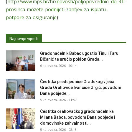
(
http://www.mps.hr/hr/novosti/poljoprivrednici-do-31-
prosinca-mozete-podnijeti-zahtjev-za-isplatu-
potpore-za-osiguranje
)
Najnovije vijesti
Gradonačelnik Babac ugostio Tinu i Taru
Bičanić te uručio poklon Grada...
6 kolovoza, 2026 - 10:14
Čestitka predsjednice Gradskog vijeća
Grada Orahovice Ivančice Grgić, povodom
Dana pobjede...
5 kolovoza, 2026 - 11:57
Čestitka orahovačkog gradonačelnika
Milana Babca, povodom Dana pobjede i
domovinske zahvalnosti...
5 kolovoza, 2026 - 08:13