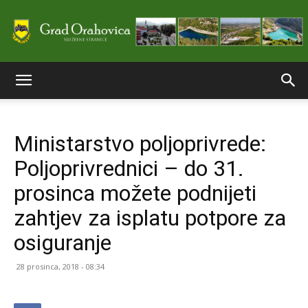
Službene
Ministarstvo poljoprivrede:
stranice
Poljoprivrednici – do 31.
prosinca možete podnijeti
Grada
zahtjev za isplatu potpore za
osiguranje
Orahovice
28 prosinca, 2018 - 08:34