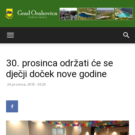
Službene
30. prosinca održati će se
stranice
dječji doček nove godine
24 prosinca, 2018 - 06:29
Grada
Orahovice