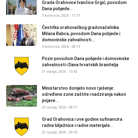
Grada Orahovice Ivančice Grgić, povodom
Dana pobjede...
5 kolovoza, 2026 - 11:57
Čestitka orahovačkog gradonačelnika
Milana Babca, povodom Dana pobjede i
domovinske zahvalnosti...
5 kolovoza, 2026 - 08:13
Poziv povodom Dana pobjede i domovinske
zahvalnosti i Dana hrvatskih branitelja
31 srpnja, 2026 - 13:42
Ministarstvo donijelo novo rješenje:
određene zone zaštite i nadziranja nakon
pojave...
23 srpnja, 2026 - 08:17
Grad Orahovica i ove godine sufinancira
radne bilježnice i radne materijale...
22 srpnja, 2026 - 09:53