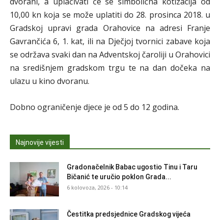
dvorani, a uplaćivati će se simbolična kotizacija od
10,00 kn koja se može uplatiti do 28. prosinca 2018. u
Gradskoj upravi grada Orahovice na adresi Franje
Gavrančića 6, 1. kat, ili na Dječjoj tvornici zabave koja
se održava svaki dan na Adventskoj čaroliji u Orahovici
na središnjem gradskom trgu te na dan dočeka na
ulazu u kino dvoranu.
Dobno ograničenje djece je od 5 do 12 godina.
Najnovije vijesti
Gradonačelnik Babac ugostio Tinu i Taru
Bičanić te uručio poklon Grada...
6 kolovoza, 2026 - 10:14
Čestitka predsjednice Gradskog vijeća