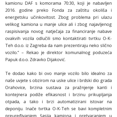
kamionu DAF s komorama 70:30, koji je nabavljen
2016. godine preko Fonda za zaštitu okoliša i
energetsku učinkovitost. Zbog problema pri ulazu
velikog kamiona u manje ulice ali i zbog najavljenog
raspisivanja novog natječaja za financiranje nabave
ovakvih vozila odlučili smo kontaktirati tvrtku O-K-
Teh d.o.o. iz Zagreba da nam prezentiraju neko slično
vozilo.“ – Rekao je direktor komunalnog poduzeća
Papuk d.o.o. Zdravko Dijaković.
Te dodao kako bi ovo manje vozilo bilo idealno za
naše uvjete s obzirom na uske ulice i brdski dio grada
Orahovice, brzina sustava za pražnjenje kanti i
kontejnera podiže efikasnost i brzinu prikupljanja
otpada, a tako i brzi automatizirani istovar na
deponiju. Inače tvrtka O-K-Teh se bavi kompletnim
preuređivanjem šasija kamiona i pretvaranjem u