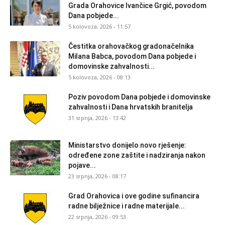
Grada Orahovice Ivančice Grgić, povodom
Dana pobjede...
5 kolovoza, 2026 - 11:57
Čestitka orahovačkog gradonačelnika
Milana Babca, povodom Dana pobjede i
domovinske zahvalnosti...
5 kolovoza, 2026 - 08:13
Poziv povodom Dana pobjede i domovinske
zahvalnosti i Dana hrvatskih branitelja
31 srpnja, 2026 - 13:42
Ministarstvo donijelo novo rješenje:
određene zone zaštite i nadziranja nakon
pojave...
23 srpnja, 2026 - 08:17
Grad Orahovica i ove godine sufinancira
radne bilježnice i radne materijale...
22 srpnja, 2026 - 09:53