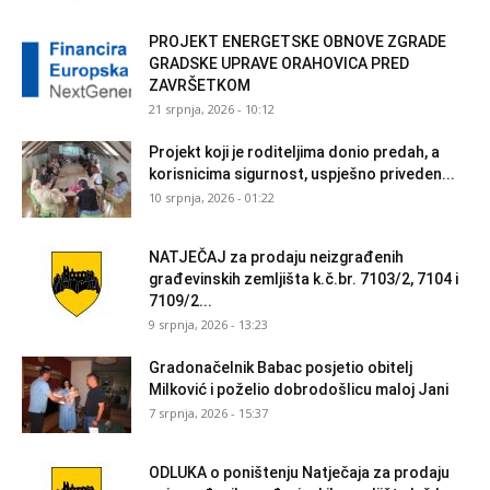
PROJEKT ENERGETSKE OBNOVE ZGRADE
GRADSKE UPRAVE ORAHOVICA PRED
ZAVRŠETKOM
21 srpnja, 2026 - 10:12
Projekt koji je roditeljima donio predah, a
korisnicima sigurnost, uspješno priveden...
10 srpnja, 2026 - 01:22
NATJEČAJ za prodaju neizgrađenih
građevinskih zemljišta k.č.br. 7103/2, 7104 i
7109/2...
9 srpnja, 2026 - 13:23
Gradonačelnik Babac posjetio obitelj
Milković i poželio dobrodošlicu maloj Jani
7 srpnja, 2026 - 15:37
ODLUKA o poništenju Natječaja za prodaju