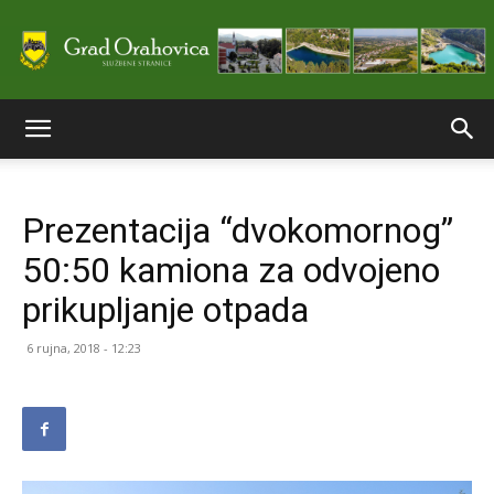
Službene
Prezentacija “dvokomornog”
stranice
50:50 kamiona za odvojeno
prikupljanje otpada
Grada
6 rujna, 2018 - 12:23
Orahovice