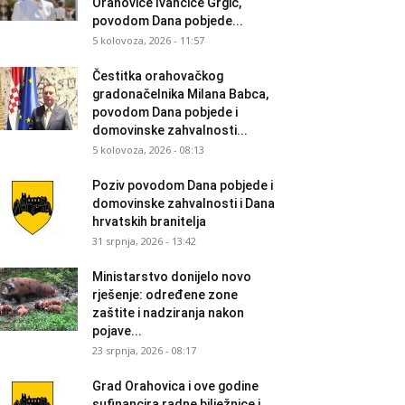
Orahovice Ivančice Grgić,
povodom Dana pobjede...
5 kolovoza, 2026 - 11:57
Čestitka orahovačkog
gradonačelnika Milana Babca,
povodom Dana pobjede i
domovinske zahvalnosti...
5 kolovoza, 2026 - 08:13
Poziv povodom Dana pobjede i
domovinske zahvalnosti i Dana
hrvatskih branitelja
31 srpnja, 2026 - 13:42
Ministarstvo donijelo novo
rješenje: određene zone
zaštite i nadziranja nakon
pojave...
23 srpnja, 2026 - 08:17
Grad Orahovica i ove godine
sufinancira radne bilježnice i