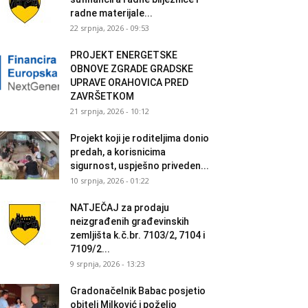
radne materijale...
22 srpnja, 2026 - 09:53
PROJEKT ENERGETSKE
OBNOVE ZGRADE GRADSKE
UPRAVE ORAHOVICA PRED
ZAVRŠETKOM
21 srpnja, 2026 - 10:12
Projekt koji je roditeljima donio
predah, a korisnicima
sigurnost, uspješno priveden...
10 srpnja, 2026 - 01:22
NATJEČAJ za prodaju
neizgrađenih građevinskih
zemljišta k.č.br. 7103/2, 7104 i
7109/2...
9 srpnja, 2026 - 13:23
Gradonačelnik Babac posjetio
obitelj Milković i poželio