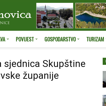
AVA
POVIJEST
GOSPODARSTVO
TURIZAM
Službene
 sjednica Skupštine
avske županije
stranice