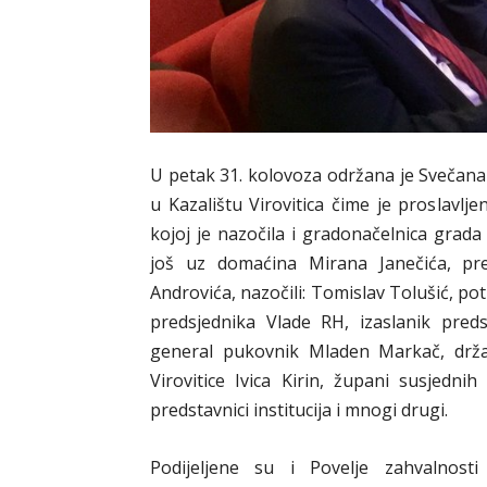
U petak 31. kolovoza održana je Svečana 
u Kazalištu Virovitica čime je proslavlj
kojoj je nazočila i gradonačelnica grada
još uz domaćina Mirana Janečića, pre
Androvića, nazočili: Tomislav Tolušić, pot
predsjednika Vlade RH, izaslanik preds
general pukovnik Mladen Markač, drža
Virovitice Ivica Kirin, župani susjednih 
predstavnici institucija i mnogi drugi.
Podijeljene su i Povelje zahvalnost