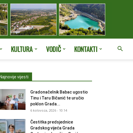
KULTURA
VODIČ
KONTAKTI
Najnovije vijesti
Gradonačelnik Babac ugostio
Tinu i Taru Bičanić te uručio
poklon Grada...
6 kolovoza, 2026 - 10:14
Čestitka predsjednice
Gradskog vijeća Grada