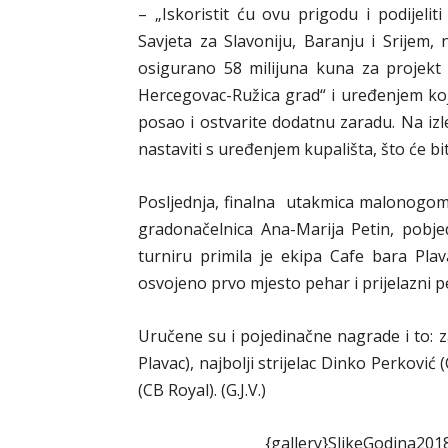
– „Iskoristit ću ovu prigodu i podijelit
Savjeta za Slavoniju, Baranju i Srijem
osigurano 58 milijuna kuna za projekt 
Hercegovac-Ružica grad“ i uređenjem kojeg
posao i ostvarite dodatnu zaradu. Na izl
nastaviti s uređenjem kupališta, što će bi
Posljednja, finalna utakmica malonogome
gradonačelnica Ana-Marija Petin, pobje
turniru primila je ekipa Cafe bara Pla
osvojeno prvo mjesto pehar i prijelazni 
Uručene su i pojedinačne nagrade i to: z
Plavac), najbolji strijelac Dinko Perković
(CB Royal). (G.J.V.)
{gallery}SlikeGodina201