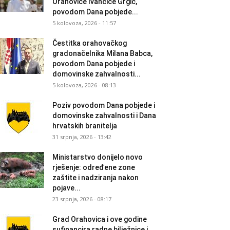
Orahovice Ivančice Grgić,
povodom Dana pobjede...
5 kolovoza, 2026 - 11:57
Čestitka orahovačkog
gradonačelnika Milana Babca,
povodom Dana pobjede i
domovinske zahvalnosti...
5 kolovoza, 2026 - 08:13
Poziv povodom Dana pobjede i
domovinske zahvalnosti i Dana
hrvatskih branitelja
31 srpnja, 2026 - 13:42
Ministarstvo donijelo novo
rješenje: određene zone
zaštite i nadziranja nakon
pojave...
23 srpnja, 2026 - 08:17
Grad Orahovica i ove godine
sufinancira radne bilježnice i