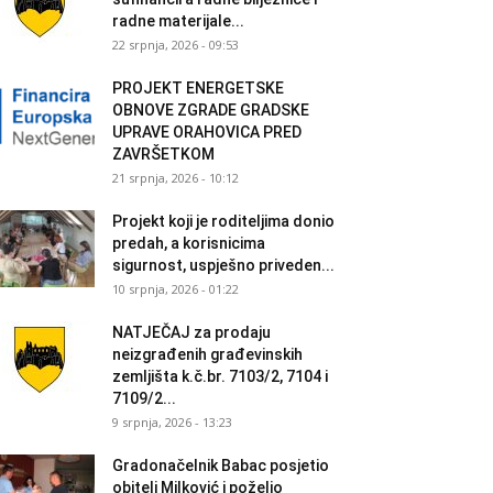
radne materijale...
22 srpnja, 2026 - 09:53
PROJEKT ENERGETSKE
OBNOVE ZGRADE GRADSKE
UPRAVE ORAHOVICA PRED
ZAVRŠETKOM
21 srpnja, 2026 - 10:12
Projekt koji je roditeljima donio
predah, a korisnicima
sigurnost, uspješno priveden...
10 srpnja, 2026 - 01:22
NATJEČAJ za prodaju
neizgrađenih građevinskih
zemljišta k.č.br. 7103/2, 7104 i
7109/2...
9 srpnja, 2026 - 13:23
Gradonačelnik Babac posjetio
obitelj Milković i poželio