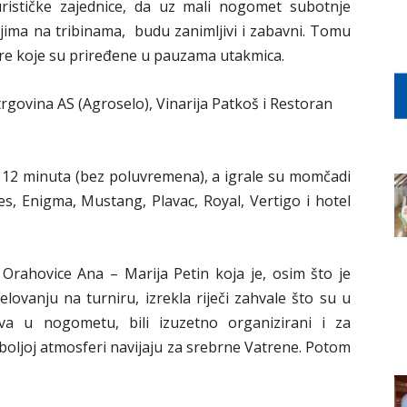
urističke zajednice, da uz mali nogomet subotnje
eljima na tribinama, budu zanimljivi i zabavni. Tomu
gre koje su priređene u pauzama utakmica.
trgovina AS (Agroselo), Vinarija Patkoš i Restoran
 12 minuta (bez poluvremena), a igrale su momčadi
, Enigma, Mustang, Plavac, Royal, Vertigo i hotel
 Orahovice Ana – Marija Petin koja je, osim što je
elovanju na turniru, izrekla riječi zahvale što su u
tva u nogometu, bili izuzetno organizirani i za
o boljoj atmosferi navijaju za srebrne Vatrene. Potom