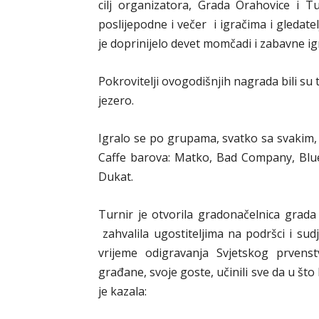
cilj organizatora, Grada Orahovice i T
poslijepodne i večer i igračima i gledat
je doprinijelo devet momčadi i zabavne i
Pokrovitelji ovogodišnjih nagrada bili su 
jezero.
Igralo se po grupama, svatko sa svakim,
Caffe barova: Matko, Bad Company, Blues
Dukat.
Turnir je otvorila gradonačelnica grada
zahvalila ugostiteljima na podršci i sudj
vrijeme odigravanja Svjetskog prvens
građane, svoje goste, učinili sve da u št
je kazala: