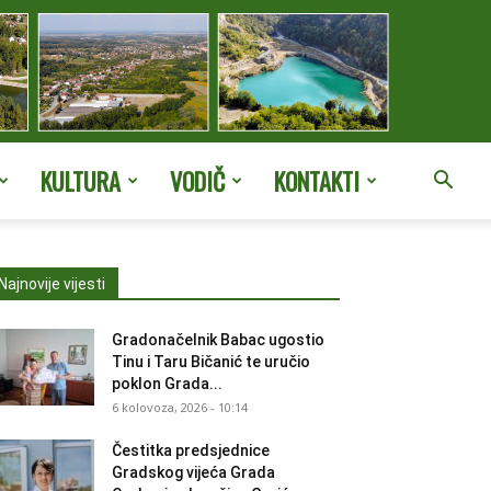
KULTURA
VODIČ
KONTAKTI
Najnovije vijesti
Gradonačelnik Babac ugostio
Tinu i Taru Bičanić te uručio
poklon Grada...
6 kolovoza, 2026 - 10:14
Čestitka predsjednice
Gradskog vijeća Grada