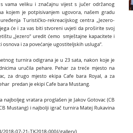
i s vama veliku i značajnu vijest s jučer održanog
, na kojem je potpisivanjem ugovora, našem gradu
uređenja Turističko-rekreacijskog centra „Jezero-
a će i za vas biti stvoreni uvjeti da proširite svoj
etištu „Jezero“ uredit ćemo smještajne kapacitete i
ti osnova i za povećanje ugostiteljskih usluga“.
tnog turnira odigrana je u 23 sata, nakon koje je
dnicima uručila pehare. Pehar za treće mjesto na
vac, za drugo mjesto ekipa Cafe bara Royal, a za
pehar predan je ekipi Cafe bara Mustang.
a najboljeg vratara proglašen je Jakov Gotovac (CB
 (CB Mustang) i najbolji igrač turnira Matej Rukavina
8/2018-07-21-TK2018-000{/gallery}