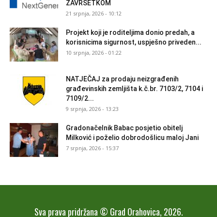
ZAVRŠETKOM
21 srpnja, 2026 - 10:12
Projekt koji je roditeljima donio predah, a
korisnicima sigurnost, uspješno priveden...
10 srpnja, 2026 - 01:22
NATJEČAJ za prodaju neizgrađenih
građevinskih zemljišta k.č.br. 7103/2, 7104 i
7109/2...
9 srpnja, 2026 - 13:23
Gradonačelnik Babac posjetio obitelj
Milković i poželio dobrodošlicu maloj Jani
7 srpnja, 2026 - 15:37
Sva prava pridržana © Grad Orahovica, 2026.