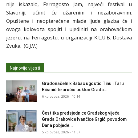
nije iskazalo, Ferragosto Jam, najveći festival u
Slavoniji, učinit će užarenim i nezaboravnim.
Opuštene i neopterećene mlade ljude glazba će i
ovoga kolovoza spojiti i ujediniti na orahovačkom
jezeru, na Ferragostu, u organizaciji K.L.U.B. Dostava
Zvuka. (G.J.V.)
Najnovije vijesti
Gradonačelnik Babac ugostio Tinu i Taru
Bičanić te uručio poklon Grada...
6 kolovoza, 2026 - 10:14
Čestitka predsjednice Gradskog vijeća
Grada Orahovice Ivančice Grgić, povodom
Dana pobjede...
5 kolovoza, 2026 - 11:57