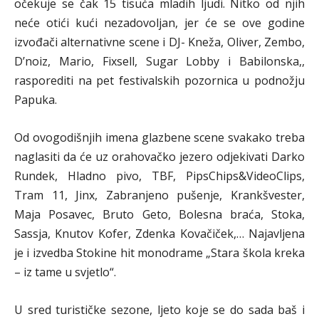
očekuje se čak 15 tisuća mladih ljudi. Nitko od njih
neće otići kući nezadovoljan, jer će se ove godine
izvođači alternativne scene i DJ- Kneža, Oliver, Zembo,
D’noiz, Mario, Fixsell, Sugar Lobby i Babilonska,,
rasporediti na pet festivalskih pozornica u podnožju
Papuka.
Od ovogodišnjih imena glazbene scene svakako treba
naglasiti da će uz orahovačko jezero odjekivati Darko
Rundek, Hladno pivo, TBF, PipsChips&VideoClips,
Tram 11, Jinx, Zabranjeno pušenje, Krankšvester,
Maja Posavec, Bruto Geto, Bolesna braća, Stoka,
Sassja, Knutov Kofer, Zdenka Kovačiček,… Najavljena
je i izvedba Stokine hit monodrame „Stara škola kreka
– iz tame u svjetlo“.
U sred turističke sezone, ljeto koje se do sada baš i