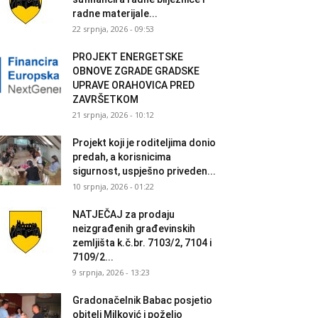
radne materijale...
22 srpnja, 2026 - 09:53
PROJEKT ENERGETSKE
OBNOVE ZGRADE GRADSKE
UPRAVE ORAHOVICA PRED
ZAVRŠETKOM
21 srpnja, 2026 - 10:12
Projekt koji je roditeljima donio
predah, a korisnicima
sigurnost, uspješno priveden...
10 srpnja, 2026 - 01:22
NATJEČAJ za prodaju
neizgrađenih građevinskih
zemljišta k.č.br. 7103/2, 7104 i
7109/2...
9 srpnja, 2026 - 13:23
Gradonačelnik Babac posjetio
obitelj Milković i poželio