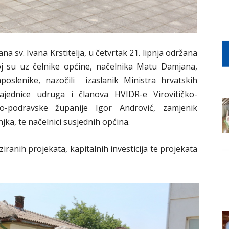
 sv. Ivana Krstitelja, u četvrtak 21. lipnja održana
oj su uz čelnike općine, načelnika Matu Damjana,
aposlenike, nazočili izaslanik Ministra hrvatskih
ajednice udruga i članova HVIDR-e Virovitičko-
ko-podravske županije Igor Andrović, zamjenik
ka, te načelnici susjednih općina.
ziranih projekata, kapitalnih investicija te projekata