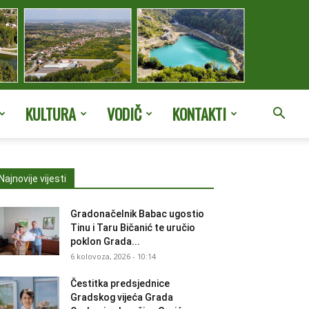
KULTURA
VODIČ
KONTAKTI
Najnovije vijesti
Gradonačelnik Babac ugostio
Tinu i Taru Bičanić te uručio
poklon Grada...
6 kolovoza, 2026 - 10:14
Čestitka predsjednice
Gradskog vijeća Grada