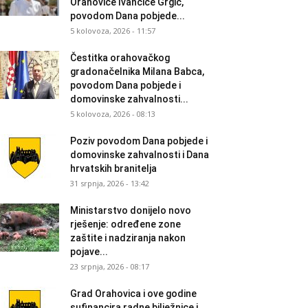
Orahovice Ivančice Grgić,
povodom Dana pobjede...
5 kolovoza, 2026 - 11:57
Čestitka orahovačkog
gradonačelnika Milana Babca,
povodom Dana pobjede i
domovinske zahvalnosti...
5 kolovoza, 2026 - 08:13
Poziv povodom Dana pobjede i
domovinske zahvalnosti i Dana
hrvatskih branitelja
31 srpnja, 2026 - 13:42
Ministarstvo donijelo novo
rješenje: određene zone
zaštite i nadziranja nakon
pojave...
23 srpnja, 2026 - 08:17
Grad Orahovica i ove godine
sufinancira radne bilježnice i