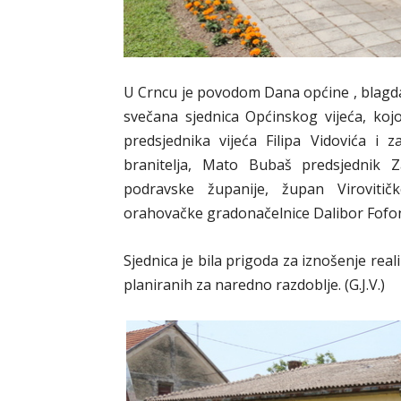
U Crncu je povodom Dana općine , blagdana
svečana sjednica Općinskog vijeća, koj
predsjednika vijeća Filipa Vidovića i z
branitelja, Mato Bubaš predsjednik Z
podravske županije, župan Virovitič
orahovačke gradonačelnice Dalibor Fofonj
Sjednica je bila prigoda za iznošenje reali
planiranih za naredno razdoblje. (G.J.V.)