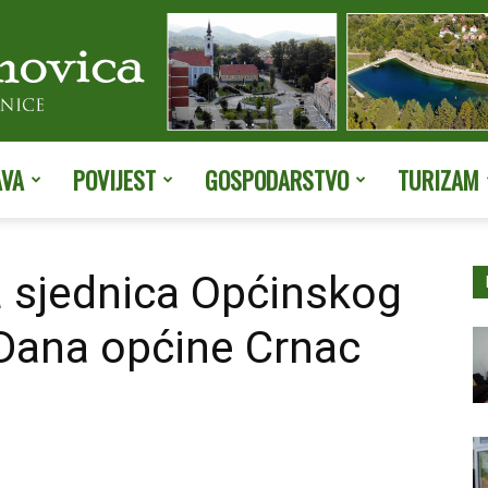
AVA
POVIJEST
GOSPODARSTVO
TURIZAM
Službene
 sjednica Općinskog
Dana općine Crnac
stranice