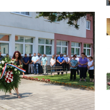
Grada
Orahovice