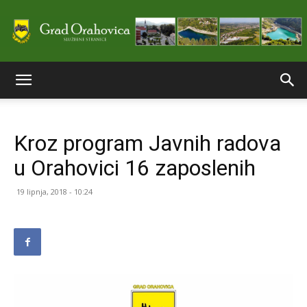
Službene
Kroz program Javnih radova
stranice
u Orahovici 16 zaposlenih
19 lipnja, 2018 - 10:24
Grada
Orahovice