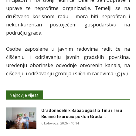
inicijatori i izvršitelji jedinice lokalne samouprave i
uprave te neprofitne organizacije. Temelji se na
društveno korisnom radu i mora biti neprofitan i
nekonkurentan postojećem gospodarstvu na
području grada.
Osobe zaposlene u javnim radovima radit će na
čišćenju i održavanju javnih gradskih površina,
uređenju oborinske odvodnje otvorenih kanala, na
čišćenju i održavanju groblja i sličnim radovima. (g.j.v.)
Najnovije vijesti
Gradonačelnik Babac ugostio Tinu i Taru
Bičanić te uručio poklon Grada...
6 kolovoza, 2026 - 10:14