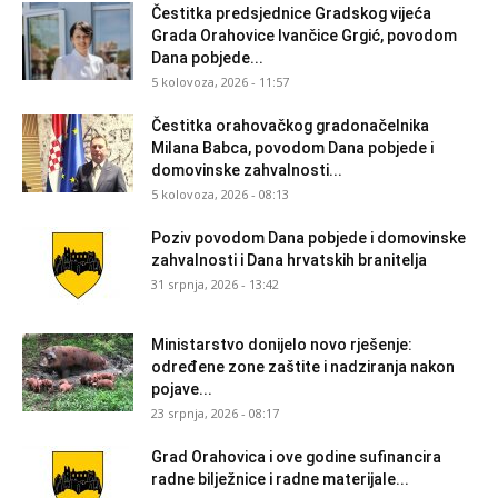
Čestitka predsjednice Gradskog vijeća
Grada Orahovice Ivančice Grgić, povodom
Dana pobjede...
5 kolovoza, 2026 - 11:57
Čestitka orahovačkog gradonačelnika
Milana Babca, povodom Dana pobjede i
domovinske zahvalnosti...
5 kolovoza, 2026 - 08:13
Poziv povodom Dana pobjede i domovinske
zahvalnosti i Dana hrvatskih branitelja
31 srpnja, 2026 - 13:42
Ministarstvo donijelo novo rješenje:
određene zone zaštite i nadziranja nakon
pojave...
23 srpnja, 2026 - 08:17
Grad Orahovica i ove godine sufinancira
radne bilježnice i radne materijale...