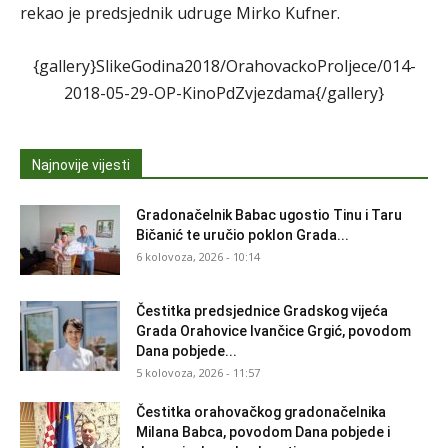
rekao je predsjednik udruge Mirko Kufner.
{gallery}SlikeGodina2018/OrahovackoProljece/014-
2018-05-29-OP-KinoPdZvjezdama{/gallery}
Najnovije vijesti
Gradonačelnik Babac ugostio Tinu i Taru
Bičanić te uručio poklon Grada...
6 kolovoza, 2026 - 10:14
Čestitka predsjednice Gradskog vijeća
Grada Orahovice Ivančice Grgić, povodom
Dana pobjede...
5 kolovoza, 2026 - 11:57
Čestitka orahovačkog gradonačelnika
Milana Babca, povodom Dana pobjede i