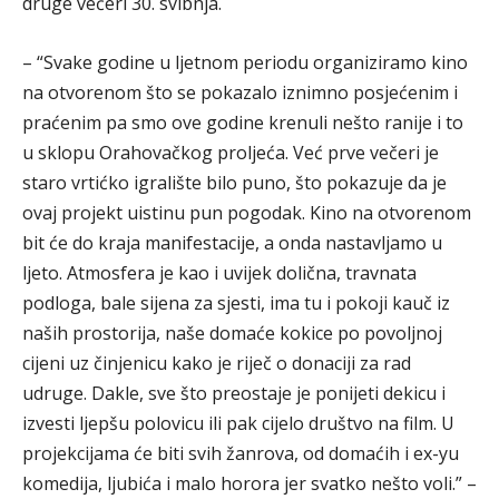
druge večeri 30. svibnja.
– “Svake godine u ljetnom periodu organiziramo kino
na otvorenom što se pokazalo iznimno posjećenim i
praćenim pa smo ove godine krenuli nešto ranije i to
u sklopu Orahovačkog proljeća. Već prve večeri je
staro vrtićko igralište bilo puno, što pokazuje da je
ovaj projekt uistinu pun pogodak. Kino na otvorenom
bit će do kraja manifestacije, a onda nastavljamo u
ljeto. Atmosfera je kao i uvijek dolična, travnata
podloga, bale sijena za sjesti, ima tu i pokoji kauč iz
naših prostorija, naše domaće kokice po povoljnoj
cijeni uz činjenicu kako je riječ o donaciji za rad
udruge. Dakle, sve što preostaje je ponijeti dekicu i
izvesti ljepšu polovicu ili pak cijelo društvo na film. U
projekcijama će biti svih žanrova, od domaćih i ex-yu
komedija, ljubića i malo horora jer svatko nešto voli.” –