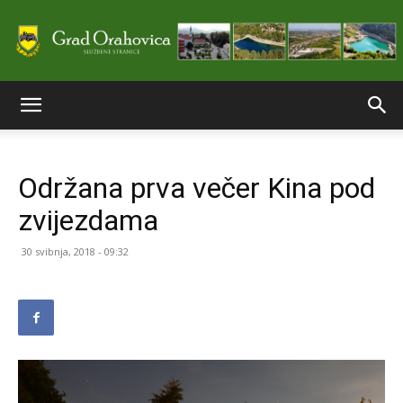
Službene
Održana prva večer Kina pod
stranice
zvijezdama
30 svibnja, 2018 - 09:32
Grada
Orahovice