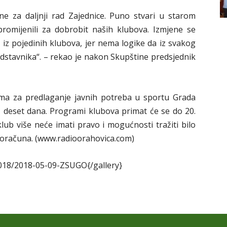
ne za daljnji rad Zajednice. Puno stvari u starom
promijenili za dobrobit naših klubova. Izmjene se
 iz pojedinih klubova, jer nema logike da iz svakog
predstavnika“. – rekao je nakon Skupštine predsjednik
ama za predlaganje javnih potreba u sportu Grada
š deset dana. Programi klubova primat će se do 20.
lub više neće imati pravo i mogućnosti tražiti bilo
proračuna. (www.radioorahovica.com)
2018/2018-05-09-ZSUGO{/gallery}