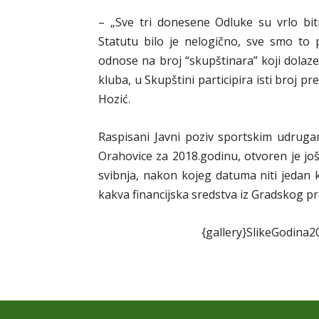
– „Sve tri donesene Odluke su vrlo bit
Statutu bilo je nelogično, sve smo to 
odnose na broj “skupštinara” koji dolaze
kluba, u Skupštini participira isti broj 
Hozić.
Raspisani Javni poziv sportskim udrug
Orahovice za 2018.godinu, otvoren je jo
svibnja, nakon kojeg datuma niti jedan k
kakva financijska sredstva iz Gradskog 
{gallery}SlikeGodina