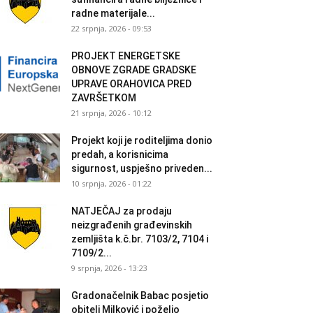
radne materijale...
22 srpnja, 2026 - 09:53
PROJEKT ENERGETSKE
OBNOVE ZGRADE GRADSKE
UPRAVE ORAHOVICA PRED
ZAVRŠETKOM
21 srpnja, 2026 - 10:12
Projekt koji je roditeljima donio
predah, a korisnicima
sigurnost, uspješno priveden...
10 srpnja, 2026 - 01:22
NATJEČAJ za prodaju
neizgrađenih građevinskih
zemljišta k.č.br. 7103/2, 7104 i
7109/2...
9 srpnja, 2026 - 13:23
Gradonačelnik Babac posjetio
obitelj Milković i poželio