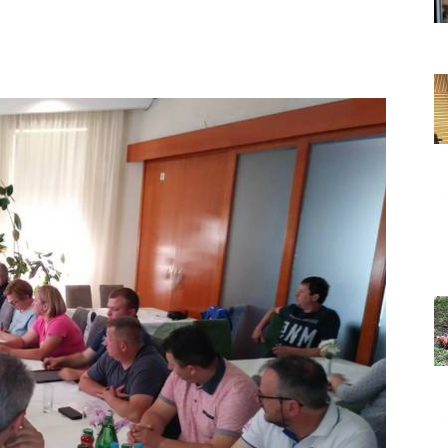
Grada
Orahovice