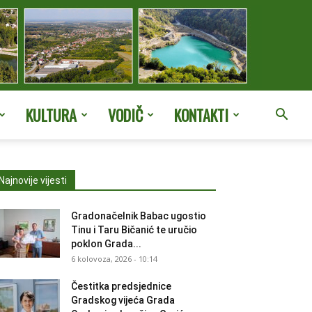
KULTURA
VODIČ
KONTAKTI
Najnovije vijesti
Gradonačelnik Babac ugostio
Tinu i Taru Bičanić te uručio
poklon Grada...
6 kolovoza, 2026 - 10:14
Čestitka predsjednice
Gradskog vijeća Grada