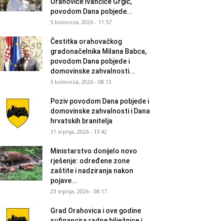
Orahovice Ivančice Grgić,
povodom Dana pobjede...
5 kolovoza, 2026 - 11:57
Čestitka orahovačkog
gradonačelnika Milana Babca,
povodom Dana pobjede i
domovinske zahvalnosti...
5 kolovoza, 2026 - 08:13
Poziv povodom Dana pobjede i
domovinske zahvalnosti i Dana
hrvatskih branitelja
31 srpnja, 2026 - 13:42
Ministarstvo donijelo novo
rješenje: određene zone
zaštite i nadziranja nakon
pojave...
23 srpnja, 2026 - 08:17
Grad Orahovica i ove godine
sufinancira radne bilježnice i