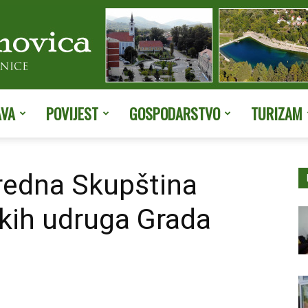
AVA
POVIJEST
GOSPODARSTVO
TURIZAM
Službene
redna Skupština
kih udruga Grada
stranice