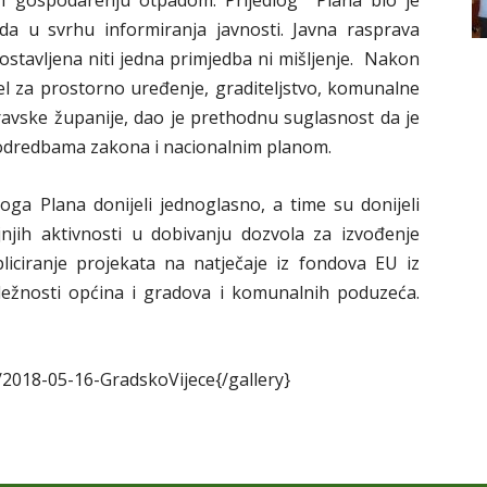
m gospodarenju otpadom. Prijedlog Plana bio je
da u svrhu informiranja javnosti. Javna rasprava
dostavljena niti jedna primjedba ni mišljenje. Nakon
l za prostorno uređenje, graditeljstvo, komunalne
dravske županije, dao je prethodnu suglasnost da je
odredbama zakona i nacionalnim planom.
loga Plana donijeli jednoglasno, a time su donijeli
njih aktivnosti u dobivanju dozvola za izvođenje
liciranje projekata na natječaje iz fondova EU iz
ežnosti općina i gradova i komunalnih poduzeća.
/2018-05-16-GradskoVijece{/gallery}