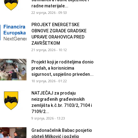
radne materijale...
22 srpnja, 2026 - 09:53
PROJEKT ENERGETSKE
OBNOVE ZGRADE GRADSKE
UPRAVE ORAHOVICA PRED
ZAVRŠETKOM
21 srpnja, 2026 - 10:12
Projekt koji je roditeljima donio
predah, a korisnicima
sigurnost, uspješno priveden...
10 srpnja, 2026 - 01:22
NATJEČAJ za prodaju
neizgrađenih građevinskih
zemljišta k.č.br. 7103/2, 7104 i
7109/2...
9 srpnja, 2026 - 13:23
Gradonačelnik Babac posjetio
obitelj Milković i poželio