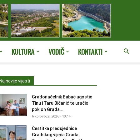
KULTURA
VODIČ
KONTAKTI
Najnovije vijesti
Gradonačelnik Babac ugostio
Tinu i Taru Bičanić te uručio
poklon Grada...
6 kolovoza, 2026 - 10:14
Čestitka predsjednice
Gradskog vijeća Grada