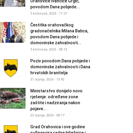
Orahovice Ivančice Grgić,
povodom Dana pobjede...
5 kolovoza, 2026 - 11:57
Čestitka orahovačkog
gradonačelnika Milana Babca,
povodom Dana pobjede i
domovinske zahvalnosti...
5 kolovoza, 2026 - 08:13
Poziv povodom Dana pobjede i
domovinske zahvalnosti i Dana
hrvatskih branitelja
31 srpnja, 2026 - 13:42
Ministarstvo donijelo novo
rješenje: određene zone
zaštite i nadziranja nakon
pojave...
23 srpnja, 2026 - 08:17
Grad Orahovica i ove godine
sufinancira radne bilježnice i