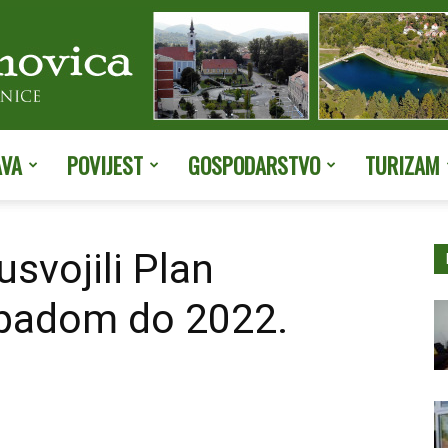
AVA
POVIJEST
GOSPODARSTVO
TURIZAM
Službene
usvojili Plan
padom do 2022.
stranice