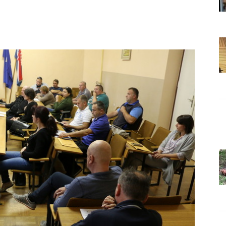
Grada
Orahovice