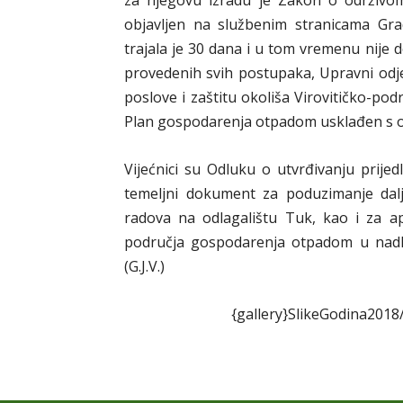
za njegovu izradu je Zakon o održivo
objavljen na službenim stranicama Gra
trajala je 30 dana i u tom vremenu nije 
provedenih svih postupaka, Upravni odje
poslove i zaštitu okoliša Virovitičko-po
Plan gospodarenja otpadom usklađen s 
Vijećnici su Odluku o utvrđivanju prijed
temeljni dokument za poduzimanje dalj
radova na odlagalištu Tuk, kao i za ap
područja gospodarenja otpadom u nadl
(G.J.V.)
{gallery}SlikeGodina2018