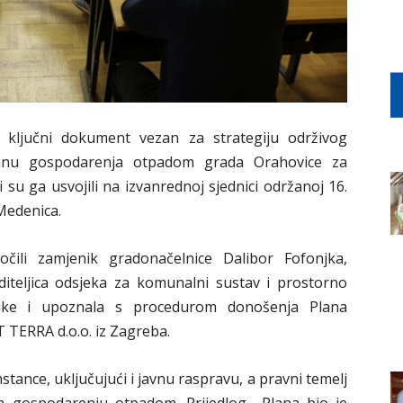
e ključni dokument vezan za strategiju održivog
lanu gospodarenja otpadom grada Orahovice za
i su ga usvojili na izvanrednoj sjednici održanoj 16.
Medenica.
očili zamjenik gradonačelnice Dalibor Fofonjka,
diteljica odsjeka za komunalni sustav i prostorno
ćnike i upoznala s procedurom donošenja Plana
 TERRA d.o.o. iz Zagreba.
stance, uključujući i javnu raspravu, a pravni temelj