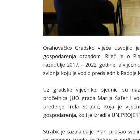
Orahovačko Gradsko vijeće usvojilo j
gospodarenja otpadom. Riječ je o P
razdoblje 2017. – 2022. godine, a vijećnic
svibnja koju je vodio predsjednik Radoje 
Uz gradske vijećnike, sjednici su naz
pročelnica JUO grada Marija Šafer i vo
uređenje Irela Strabić, koja je vije
gospodarenja, koji je izradila UNIPROJEKT
Strabić je kazala da je Plan prošao sve in