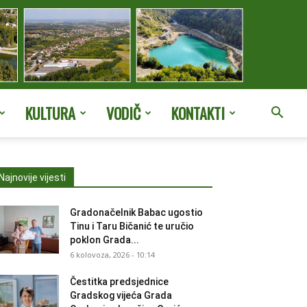
KULTURA
VODIČ
KONTAKTI
Najnovije vijesti
Gradonačelnik Babac ugostio
Tinu i Taru Bičanić te uručio
poklon Grada...
6 kolovoza, 2026 - 10:14
Čestitka predsjednice
Gradskog vijeća Grada