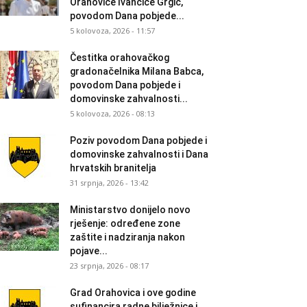
Orahovice Ivančice Grgić,
povodom Dana pobjede...
5 kolovoza, 2026 - 11:57
Čestitka orahovačkog
gradonačelnika Milana Babca,
povodom Dana pobjede i
domovinske zahvalnosti...
5 kolovoza, 2026 - 08:13
Poziv povodom Dana pobjede i
domovinske zahvalnosti i Dana
hrvatskih branitelja
31 srpnja, 2026 - 13:42
Ministarstvo donijelo novo
rješenje: određene zone
zaštite i nadziranja nakon
pojave...
23 srpnja, 2026 - 08:17
Grad Orahovica i ove godine
sufinancira radne bilježnice i