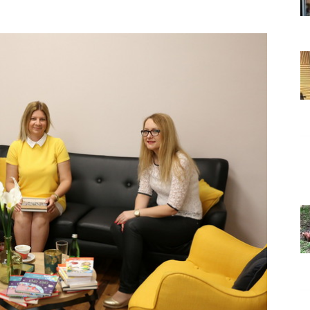
Grada
Orahovice