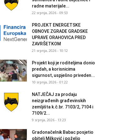
radne materijale...
22 srpnja, 2026 - 09:53
PROJEKT ENERGETSKE
OBNOVE ZGRADE GRADSKE
UPRAVE ORAHOVICA PRED
ZAVRŠETKOM
21 srpnja, 2026 - 10:12
Projekt koji je roditeljima donio
predah, a korisnicima
sigurnost, uspješno priveden...
10 srpnja, 2026 - 01:22
NATJEČAJ za prodaju
neizgrađenih građevinskih
zemljišta k.č.br. 7103/2, 7104 i
7109/2...
9 srpnja, 2026 - 13:23
Gradonačelnik Babac posjetio
obitelj Milković i poželio