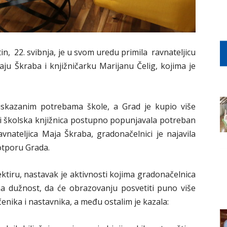
n, 22. svibnja, je u svom uredu primila ravnateljicu
ju Škraba i knjižničarku Marijanu Čelig, kojima je
iskazanim potrebama škole, a Grad je kupio više
bi školska knjižnica postupno popunjavala potreban
vnateljica Maja Škraba, gradonačelnici je najavila
potporu Grada.
tiru, nastavak je aktivnosti kojima gradonačelnica
a dužnost, da će obrazovanju posvetiti puno više
 učenika i nastavnika, a među ostalim je kazala: