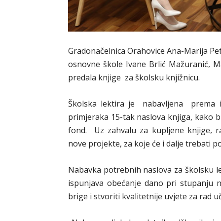
Gradonačelnica Orahovice Ana-Marija Peti
osnovne škole Ivane Brlić Mažuranić, Ma
predala knjige za školsku knjižnicu.
Školska lektira je nabavljena prema 
primjeraka 15-tak naslova knjiga, kako 
fond. Uz zahvalu za kupljene knjige, ra
nove projekte, za koje će i dalje trebati 
Nabavka potrebnih naslova za školsku lek
ispunjava obećanje dano pri stupanju n
brige i stvoriti kvalitetnije uvjete za rad