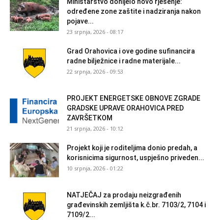
Ministarstvo donijelo novo rješenje:
određene zone zaštite i nadziranja nakon
pojave...
23 srpnja, 2026 - 08:17
Grad Orahovica i ove godine sufinancira
radne bilježnice i radne materijale...
22 srpnja, 2026 - 09:53
PROJEKT ENERGETSKE OBNOVE ZGRADE
GRADSKE UPRAVE ORAHOVICA PRED
ZAVRŠETKOM
21 srpnja, 2026 - 10:12
Projekt koji je roditeljima donio predah, a
korisnicima sigurnost, uspješno priveden...
10 srpnja, 2026 - 01:22
NATJEČAJ za prodaju neizgrađenih
građevinskih zemljišta k.č.br. 7103/2, 7104 i
7109/2...