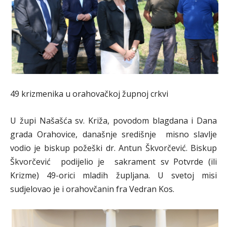
49 krizmenika u orahovačkoj župnoj crkvi
U župi Našašća sv. Križa, povodom blagdana i Dana
grada Orahovice, današnje središnje misno slavlje
vodio je biskup požeški dr. Antun Škvorčević. Biskup
Škvorčević podijelio je sakrament sv Potvrde (ili
Krizme) 49-orici mladih župljana. U svetoj misi
sudjelovao je i orahovčanin fra Vedran Kos.