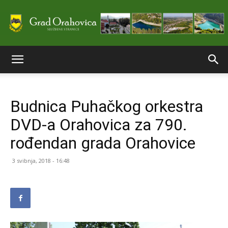
Službene
Budnica Puhačkog orkestra
stranice
DVD-a Orahovica za 790.
rođendan grada Orahovice
Grada
3 svibnja, 2018 - 16:48
Orahovice