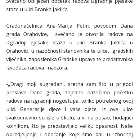
Svečano obilježen početak radova izgradnje pješake
staze u ulici Branka Jaklića
Gradonačelnica Ana-Marija Petin, povodom Dana
grada Orahovice, svečano je otvorila radove na
izgradnji pješake staze u ulici Branka Jaklića u
Orahovici, u nazočnosti stanovnika te ulice, gradskih
vijećnika, zaposlenika Gradske uprave te predstavnika
izvođača radova i nadzora.
-„Dragi moji sugrađani, sretna sam što u prigodi
proslave Dana grada, zajedno nazočimo početku
radova na izgradnji nogostupa, toliko potrebnog ovoj
ulici. Generacije djece i vaše djece, iz ove ulice
svakodnevno su išle u školu, a vi na posao, hodajući
kolnikom, što je predstavljalo veliku opasnost. Naše
opredjeljenje i obećanje koje smo dali u izbornoj