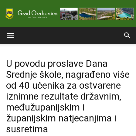
Službene
U povodu proslave Dana
stranice
Srednje škole, nagrađeno više
od 40 učenika za ostvarene
Grada
iznimne rezultate državnim,
međužupanijskim i
županijskim natjecanjima i
Orahovice
susretima