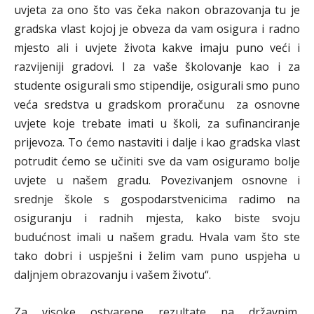
uvjeta za ono što vas čeka nakon obrazovanja tu je
gradska vlast kojoj je obveza da vam osigura i radno
mjesto ali i uvjete života kakve imaju puno veći i
razvijeniji gradovi. I za vaše školovanje kao i za
studente osigurali smo stipendije, osigurali smo puno
veća sredstva u gradskom proračunu za osnovne
uvjete koje trebate imati u školi, za sufinanciranje
prijevoza. To ćemo nastaviti i dalje i kao gradska vlast
potrudit ćemo se učiniti sve da vam osiguramo bolje
uvjete u našem gradu. Povezivanjem osnovne i
srednje škole s gospodarstvenicima radimo na
osiguranju i radnih mjesta, kako biste svoju
budućnost imali u našem gradu. Hvala vam što ste
tako dobri i uspješni i želim vam puno uspjeha u
daljnjem obrazovanju i vašem životu“.
Za visoke ostvarene rezultate na državnim,