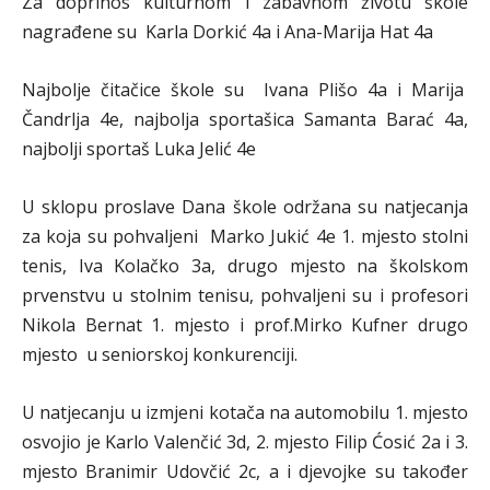
Za doprinos kulturnom i zabavnom životu škole
nagrađene su Karla Dorkić 4a i Ana-Marija Hat 4a
Najbolje čitačice škole su Ivana Plišo 4a i Marija
Čandrlja 4e, najbolja sportašica Samanta Barać 4a,
najbolji sportaš Luka Jelić 4e
U sklopu proslave Dana škole održana su natjecanja
za koja su pohvaljeni Marko Jukić 4e 1. mjesto stolni
tenis, Iva Kolačko 3a, drugo mjesto na školskom
prvenstvu u stolnim tenisu, pohvaljeni su i profesori
Nikola Bernat 1. mjesto i prof.Mirko Kufner drugo
mjesto u seniorskoj konkurenciji.
U natjecanju u izmjeni kotača na automobilu 1. mjesto
osvojio je Karlo Valenčić 3d, 2. mjesto Filip Ćosić 2a i 3.
mjesto Branimir Udovčić 2c, a i djevojke su također