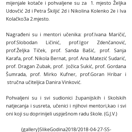
mijenjale kotače i pohvaljene su za 1. mjesto Željka
Udovčić 2d i Petra Škiljić 2d i Nikolina Kolenko 2e i Iva
Kolačko3a 2.mjesto.
Nagrađeni su i mentori učenika: prof.Ivana Maričić,
prof.Slobodan Ličinić, prof.Igor Zdenčanović,
prof.Željka Tiček, prof. Sanda Bašić, prof. Sanja
Karafa, prof. Nikola Bernat, prof. Ana Matezić Sudarić,
prof. Dragan Zubak, prof. Jožica Sukić, prof. Gordana
Šumrada, prof. Mirko Kufner, prof.Goran Hribar i
stručna učiteljica Danira Vinković.
Pohvaljeni su i svi sudionici županijskih i školskih
natjecanja i susreta, učenici i njihovi mentori,kao i svi
oni koji su doprinijeli uspješnom radu škole. (G.J.V.)
{gallery}SlikeGodina2018/2018-04-27-SS-