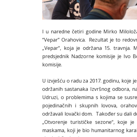
I u naredne četiri godine Mirko Milolo
“Vepar” Orahovica. Rezultat je to redov
„Vepar“, koja je održana 15. travnja. 
predsjednik Nadzorne komisije je Ivo Bo
komisije.
U izvješću o radu za 2017. godinu, koje j
održanih sastanaka Izvršnog odbora, na 
Udruzi, o problemima s kojima se susreću
pojedinačnih i skupnih lovova, orahovač
održavali lovački dom. Također su dali 
„Otvorenje turističke sezone“, koje j
maskama, koji je bio humanitarnog karak