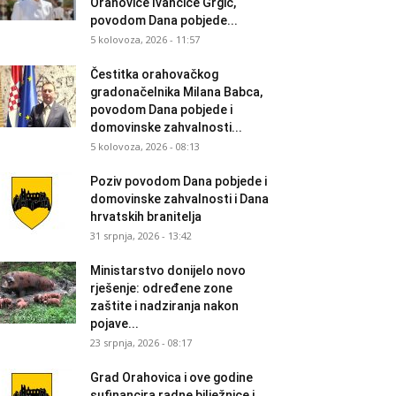
Orahovice Ivančice Grgić,
povodom Dana pobjede...
5 kolovoza, 2026 - 11:57
Čestitka orahovačkog
gradonačelnika Milana Babca,
povodom Dana pobjede i
domovinske zahvalnosti...
5 kolovoza, 2026 - 08:13
Poziv povodom Dana pobjede i
domovinske zahvalnosti i Dana
hrvatskih branitelja
31 srpnja, 2026 - 13:42
Ministarstvo donijelo novo
rješenje: određene zone
zaštite i nadziranja nakon
pojave...
23 srpnja, 2026 - 08:17
Grad Orahovica i ove godine
sufinancira radne bilježnice i