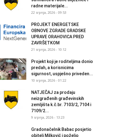
radne materijale...
22 srpnja, 2026 - 09:53
PROJEKT ENERGETSKE
OBNOVE ZGRADE GRADSKE
UPRAVE ORAHOVICA PRED
ZAVRŠETKOM
21 srpnja, 2026 - 10:12
Projekt koji je roditeljima donio
predah, a korisnicima
sigurnost, uspješno priveden...
10 srpnja, 2026 - 01:22
NATJEČAJ za prodaju
neizgrađenih građevinskih
zemljišta k.č.br. 7103/2, 7104 i
7109/2...
9 srpnja, 2026 - 13:23
Gradonačelnik Babac posjetio
obitelj Milković i poželio