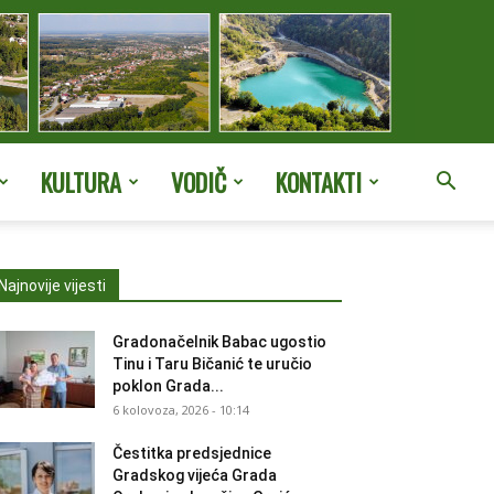
KULTURA
VODIČ
KONTAKTI
Najnovije vijesti
Gradonačelnik Babac ugostio
Tinu i Taru Bičanić te uručio
poklon Grada...
6 kolovoza, 2026 - 10:14
Čestitka predsjednice
Gradskog vijeća Grada