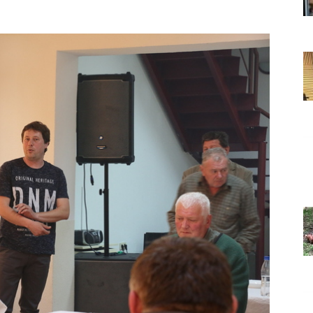
Grada
Orahovice