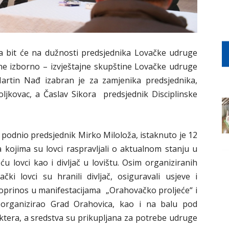
ža bit će na dužnosti predsjednika Lovačke udruge
ne izborno – izvještajne skupštine Lovačke udruge
Martin Nađ izabran je za zamjenika predsjednika,
ljkovac, a Časlav Sikora predsjednik Disciplinske
e podnio predsjednik Mirko Miloloža, istaknuto je 12
kojima su lovci raspravljali o aktualnom stanju u
 lovci kao i divljač u lovištu. Osim organiziranih
ki lovci su hranili divljač, osiguravali usjeve i
doprinos u manifestacijama „Orahovačko proljeće“ i
e organizirao Grad Orahovica, kao i na balu pod
tera, a sredstva su prikupljana za potrebe udruge