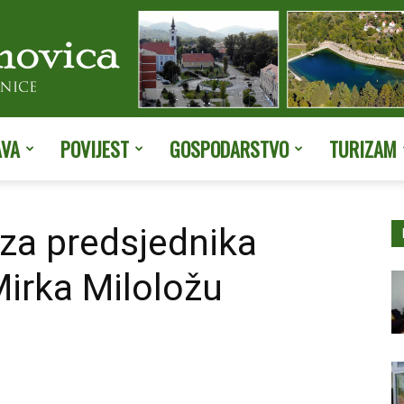
AVA
POVIJEST
GOSPODARSTVO
TURIZAM
Službene
 za predsjednika
Mirka Miloložu
stranice