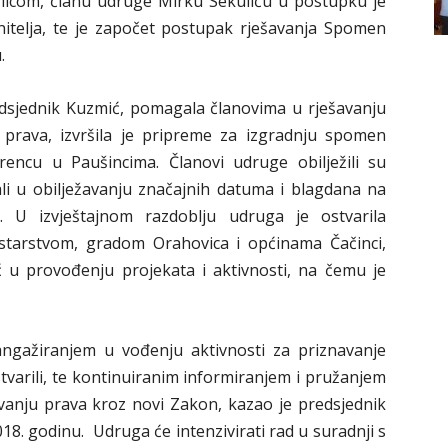
licom, članu udruge Mirku Sekuliću u postupku je
nitelja, te je započet postupak rješavanja Spomen
.
edsjednik Kuzmić, pomagala članovima u rješavanju
ih prava, izvršila je pripreme za izgradnju spomen
urencu u Paušincima. Članovi udruge obilježili su
ali u obilježavanju značajnih datuma i blagdana na
ni. U izvještajnom razdoblju udruga je ostvarila
starstvom, gradom Orahovica i općinama Čačinci,
ć u provođenju projekata i aktivnosti, na čemu je
angažiranjem u vođenju aktivnosti za priznavanje
stvarili, te kontinuiranim informiranjem i pružanjem
vanju prava kroz novi Zakon, kazao je predsjednik
18. godinu. Udruga će intenzivirati rad u suradnji s