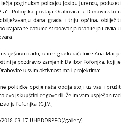
ježja poginulom policajcu Josipu Jurencu, poduzeti
P-a“- Policijska postaja Orahovica u Domovinskom
 obilježavanju dana grada i triju općina, obilježiti
policajaca te datume stradavanja branitelja i civila u
vara.
na uspješnom radu, u ime gradonačelnice Ana-Marije
tini je pozdravio zamjenik Dalibor Fofonjka, koji je
ahovice u svim aktivnostima i projektima:
dne političke opcije,naša opcija stoji uz vas i pružit
na ovoj skupštini dogovorili. Želim vam uspješan rad
o je Fofonjka. (G.J.V.)
18/2018-03-17-UHBDDRPPO{/gallery}