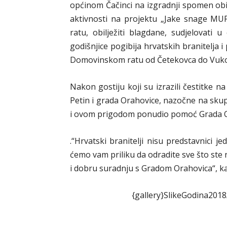
općinom Čačinci na izgradnji spomen obil
aktivnosti na projektu „Jake snage MU
ratu, obilježiti blagdane, sudjelovati u
godišnjice pogibija hrvatskih branitelja i 
Domovinskom ratu od Četekovca do Vuko
Nakon gostiju koji su izrazili čestitke 
Petin i grada Orahovice, nazočne na skupš
i ovom prigodom ponudio pomoć Grada Or
.“Hrvatski branitelji nisu predstavnici je
ćemo vam priliku da odradite sve što ste 
i dobru suradnju s Gradom Orahovica“, kaza
{gallery}SlikeGodina20