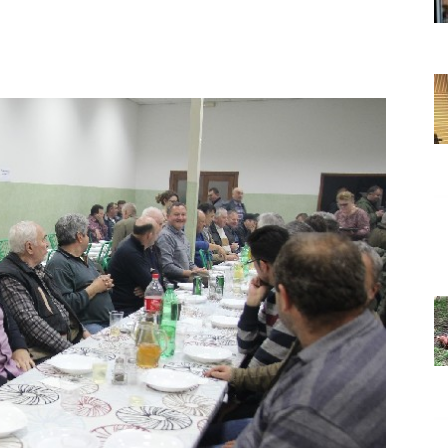
Grada
Orahovice