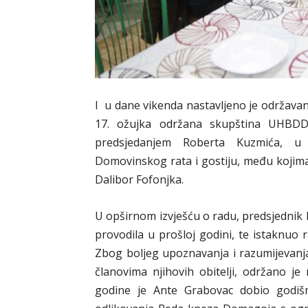
I u dane vikenda nastavljeno je održavanj
17. ožujka održana skupština UHBDDR 
predsjedanjem Roberta Kuzmića, u 
Domovinskog rata i gostiju, među kojima
Dalibor Fofonjka.
U opširnom izvješću o radu, predsjednik 
provodila u prošloj godini, te istaknuo 
Zbog boljeg upoznavanja i razumijevanj
članovima njihovih obitelji, održano je
godine je Ante Grabovac dobio godišn