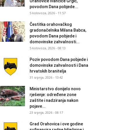
Orahovice Ivančice Grgić,
povodom Dana pobjede...
5 kolovoza, 2026 - 11:57
Čestitka orahovačkog
gradonačelnika Milana Babca,
povodom Dana pobjede i
domovinske zahvalnosti...
5 kolovoza, 2026 - 08:13
Poziv povodom Dana pobjede i
domovinske zahvalnosti i Dana
hrvatskih branitelja
31 srpnja, 2026 - 13:42
Ministarstvo donijelo novo
rješenje: određene zone
zaštite i nadziranja nakon
pojave...
23 srpnja, 2026 - 08:17
Grad Orahovica i ove godine
sufinancira radne bilježnice i