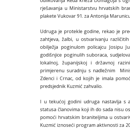
odlikovanja Reda kneza Domagoja s ogr
rješavanja u Ministarstvu hrvatskih bra
plakete Vukovar 91. za Antonija Marunicu
Udruga je protekle godine, rekao je pr
zahtjeva, žalbi, u ostvarivanju različit
obilježja poginulom policajcu Josipu J
godišnjice poginulih suboraca, sudjelov
lokalnoj, županijskoj i državnoj razi
primjerenu suradnju s nadležnim Mini
Zdenci i Crnac, od kojih je imala pomo
predsjednik Kuzmić zahvalio.
I u tekućoj godini udruga nastavlja s 
statusa članovima koji ih do sada nisu o
pomoći hrvatskim braniteljima u ostvari
Kuzmić iznoseći program aktivnosti za 20