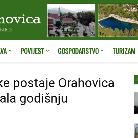
AVA
POVIJEST
GOSPODARSTVO
TURIZAM
Službene
ke postaje Orahovica
ala godišnju
stranice