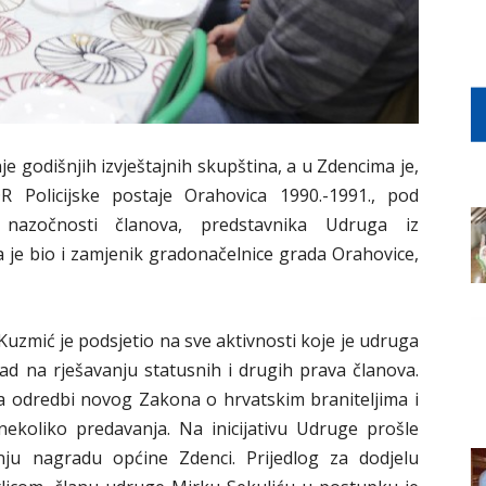
e godišnjih izvještajnih skupština, a u Zdencima je,
Policijske postaje Orahovica 1990.-1991., pod
nazočnosti članova, predstavnika Udruga iz
 je bio i zamjenik gradonačelnice grada Orahovice,
Kuzmić je podsjetio na sve aktivnosti koje je udruga
rad na rješavanju statusnih i drugih prava članova.
a odredbi novog Zakona o hrvatskim braniteljima i
 nekoliko predavanja. Na inicijativu Udruge prošle
ju nagradu općine Zdenci. Prijedlog za dodjelu