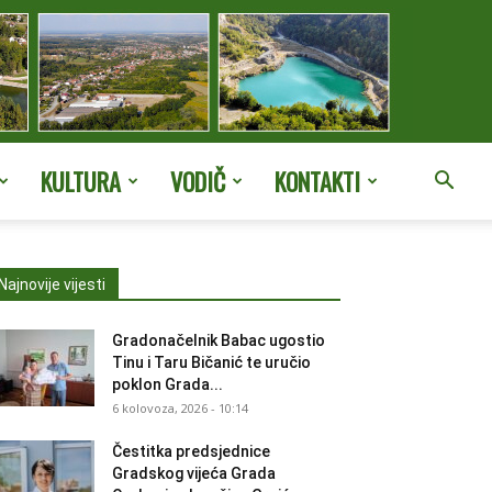
KULTURA
VODIČ
KONTAKTI
Najnovije vijesti
Gradonačelnik Babac ugostio
Tinu i Taru Bičanić te uručio
poklon Grada...
6 kolovoza, 2026 - 10:14
Čestitka predsjednice
Gradskog vijeća Grada