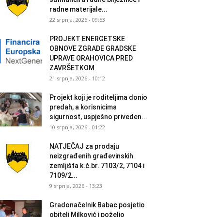
radne materijale...
22 srpnja, 2026 - 09:53
PROJEKT ENERGETSKE
OBNOVE ZGRADE GRADSKE
UPRAVE ORAHOVICA PRED
ZAVRŠETKOM
21 srpnja, 2026 - 10:12
Projekt koji je roditeljima donio
predah, a korisnicima
sigurnost, uspješno priveden...
10 srpnja, 2026 - 01:22
NATJEČAJ za prodaju
neizgrađenih građevinskih
zemljišta k.č.br. 7103/2, 7104 i
7109/2...
9 srpnja, 2026 - 13:23
Gradonačelnik Babac posjetio
obitelj Milković i poželio