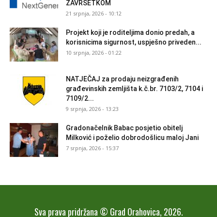
ZAVRŠETKOM
21 srpnja, 2026 - 10:12
Projekt koji je roditeljima donio predah, a
korisnicima sigurnost, uspješno priveden...
10 srpnja, 2026 - 01:22
NATJEČAJ za prodaju neizgrađenih
građevinskih zemljišta k.č.br. 7103/2, 7104 i
7109/2...
9 srpnja, 2026 - 13:23
Gradonačelnik Babac posjetio obitelj
Milković i poželio dobrodošlicu maloj Jani
7 srpnja, 2026 - 15:37
Sva prava pridržana © Grad Orahovica, 2026.