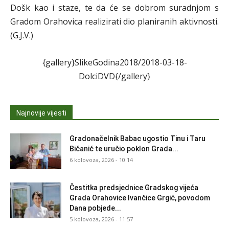
Došk kao i staze, te da će se dobrom suradnjom s
Gradom Orahovica realizirati dio planiranih aktivnosti.
(G.J.V.)
{gallery}SlikeGodina2018/2018-03-18-
DolciDVD{/gallery}
Najnovije vijesti
Gradonačelnik Babac ugostio Tinu i Taru
Bičanić te uručio poklon Grada...
6 kolovoza, 2026 - 10:14
Čestitka predsjednice Gradskog vijeća
Grada Orahovice Ivančice Grgić, povodom
Dana pobjede...
5 kolovoza, 2026 - 11:57