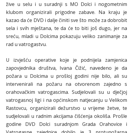
žive u selu i u suradnji s MO Dolci i nogometnim
klubom organizirali prigodne zabave. Na kraju je
kazao da će DVD i dalje činiti sve što može za dobrobit
sela i svih mještana, te da će to biti još dugo, jer na
sreću, mladi u Dolcima pokazuju veliko zanimanje za
rad u vatrogastvu.
U izvješću operative koje je podnijela zamjenica
zapovjednika društva, Ivana Čižić, navedeno je da
požara u Dolcima u prošloj godini nije bilo, ali su
intervenirali na požaru na otvorenom zajedno s
orahovačkim vatrogascima. Sudjelovali su u dječjoj
vatrogasnoj ligi i na općinskom natjecanju u Velikom
Rastovcu, organizirali dežurstvo u vrijeme žetve, te
sudjelovali u radnim akcijama čišćenja okoliša. Prošle
godine DVD Dolci suradnjom Grada Orahovice i
Vatrogasne zajednice dobilo je 3 protupožarna