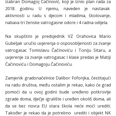
izabran Domagoj Čačinović, koji je iznio plan rada za
2018. godinu. U njemu, naveden je nastavak
aktivnosti u radu s djecom i mladima, školovanje,
nabava tri ženske vatrogasne odore i 4 radna odijela.
Na skupštini je predsjednik VZ Orahovica Mario
Gubeljak uručio uvjerenja o osposobljenosti za zvanje
vatrogasac Tomislavu Čačinoviću i Toniju Sitaru, a
uvjerenje za zvanje vatrogasac I klase predao je Matiji
Čačinoviću i Domagoju Čačinoviću.
Zamjenik gradonačelnice Dalibor Fofonjka, čestitajući
na radu društva, među ostalim je rekao, kako će grad
pomoći da u ovoj godini bude uređeno potkrovlje
zgrade doma, dječje igralište i uređen okoliš doma, ali
da se bez novca EU stara škola neće moći urediti.
Također je rekao da je potrebno urediti i objekt NK