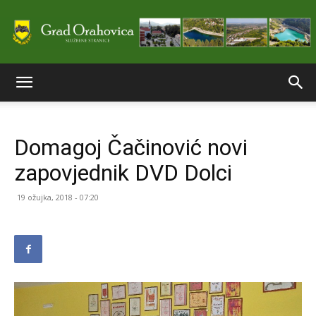
Službene
Domagoj Čačinović novi
stranice
zapovjednik DVD Dolci
19 ožujka, 2018 - 07:20
Grada
Orahovice