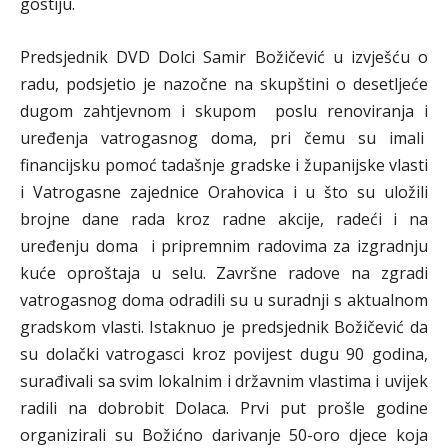
gostiju.
Predsjednik DVD Dolci Samir Božičević u izvješću o
radu, podsjetio je nazočne na skupštini o desetljeće
dugom zahtjevnom i skupom poslu renoviranja i
uređenja vatrogasnog doma, pri čemu su imali
financijsku pomoć tadašnje gradske i županijske vlasti
i Vatrogasne zajednice Orahovica i u što su uložili
brojne dane rada kroz radne akcije, radeći i na
uređenju doma i pripremnim radovima za izgradnju
kuće oproštaja u selu. Završne radove na zgradi
vatrogasnog doma odradili su u suradnji s aktualnom
gradskom vlasti. Istaknuo je predsjednik Božičević da
su dolački vatrogasci kroz povijest dugu 90 godina,
surađivali sa svim lokalnim i državnim vlastima i uvijek
radili na dobrobit Dolaca. Prvi put prošle godine
organizirali su Božićno darivanje 50-oro djece koja