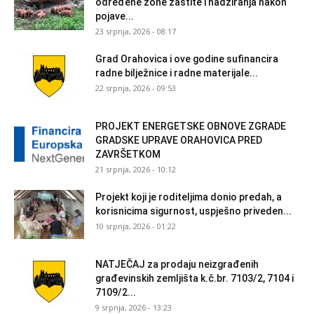
određene zone zaštite i nadziranja nakon
pojave...
23 srpnja, 2026 - 08:17
Grad Orahovica i ove godine sufinancira
radne bilježnice i radne materijale...
22 srpnja, 2026 - 09:53
PROJEKT ENERGETSKE OBNOVE ZGRADE
GRADSKE UPRAVE ORAHOVICA PRED
ZAVRŠETKOM
21 srpnja, 2026 - 10:12
Projekt koji je roditeljima donio predah, a
korisnicima sigurnost, uspješno priveden...
10 srpnja, 2026 - 01:22
NATJEČAJ za prodaju neizgrađenih
građevinskih zemljišta k.č.br. 7103/2, 7104 i
7109/2...
9 srpnja, 2026 - 13:23