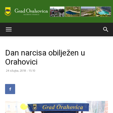
Službene
Dan narcisa obilježen u
stranice
Orahovici
24 ožujka, 2018 - 15:10
Grada
Orahovice