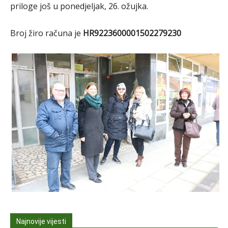
priloge još u ponedjeljak, 26. ožujka.
Broj žiro računa je
HR9223600001502279230
Najnovije vijesti