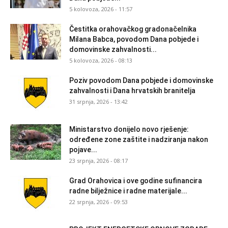
5 kolovoza, 2026 - 11:57
Čestitka orahovačkog gradonačelnika
Milana Babca, povodom Dana pobjede i
domovinske zahvalnosti...
5 kolovoza, 2026 - 08:13
Poziv povodom Dana pobjede i domovinske
zahvalnosti i Dana hrvatskih branitelja
31 srpnja, 2026 - 13:42
Ministarstvo donijelo novo rješenje:
određene zone zaštite i nadziranja nakon
pojave...
23 srpnja, 2026 - 08:17
Grad Orahovica i ove godine sufinancira
radne bilježnice i radne materijale...
22 srpnja, 2026 - 09:53