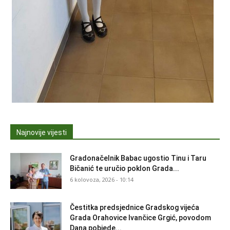
Najnovije vijesti
Gradonačelnik Babac ugostio Tinu i Taru
Bičanić te uručio poklon Grada...
6 kolovoza, 2026 - 10:14
Čestitka predsjednice Gradskog vijeća
Grada Orahovice Ivančice Grgić, povodom
Dana pobjede...