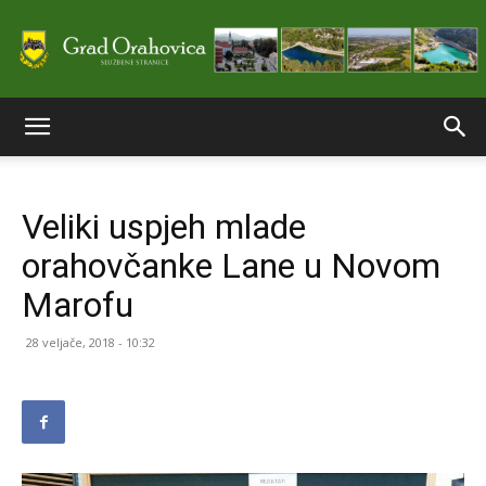
Službene
Veliki uspjeh mlade
stranice
orahovčanke Lane u Novom
Marofu
Grada
28 veljače, 2018 - 10:32
Orahovice