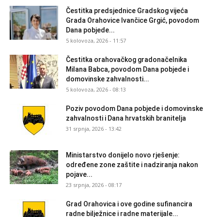
Čestitka predsjednice Gradskog vijeća
Grada Orahovice Ivančice Grgić, povodom
Dana pobjede...
5 kolovoza, 2026 - 11:57
Čestitka orahovačkog gradonačelnika
Milana Babca, povodom Dana pobjede i
domovinske zahvalnosti...
5 kolovoza, 2026 - 08:13
Poziv povodom Dana pobjede i domovinske
zahvalnosti i Dana hrvatskih branitelja
31 srpnja, 2026 - 13:42
Ministarstvo donijelo novo rješenje:
određene zone zaštite i nadziranja nakon
pojave...
23 srpnja, 2026 - 08:17
Grad Orahovica i ove godine sufinancira
radne bilježnice i radne materijale...