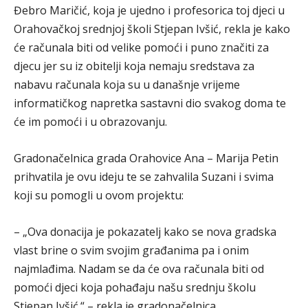
Đebro Maričić, koja je ujedno i profesorica toj djeci u
Orahovačkoj srednjoj školi Stjepan Ivšić, rekla je kako
će računala biti od velike pomoći i puno značiti za
djecu jer su iz obitelji koja nemaju sredstava za
nabavu računala koja su u današnje vrijeme
informatičkog napretka sastavni dio svakog doma te
će im pomoći i u obrazovanju.
Gradonačelnica grada Orahovice Ana – Marija Petin
prihvatila je ovu ideju te se zahvalila Suzani i svima
koji su pomogli u ovom projektu:
– „Ova donacija je pokazatelj kako se nova gradska
vlast brine o svim svojim građanima pa i onim
najmlađima. Nadam se da će ova računala biti od
pomoći djeci koja pohađaju našu srednju školu
Stjepan Ivšić.“ – rekla je gradonačelnica.