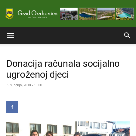
Službene
Donacija računala socijalno
stranice
ugroženoj djeci
5 siječnja, 2018 - 13:00
Grada
Orahovice