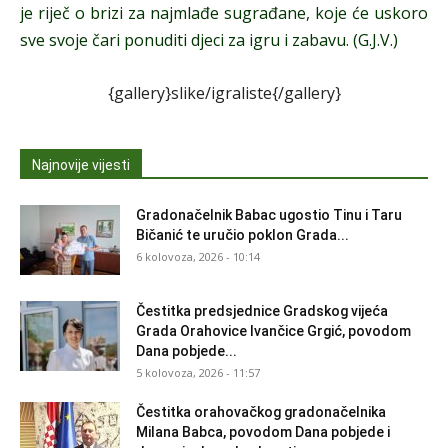
je riječ o brizi za najmlađe sugrađane, koje će uskoro
sve svoje čari ponuditi djeci za igru i zabavu. (G.J.V.)
{gallery}slike/igraliste{/gallery}
Najnovije vijesti
Gradonačelnik Babac ugostio Tinu i Taru
Bičanić te uručio poklon Grada...
6 kolovoza, 2026 - 10:14
Čestitka predsjednice Gradskog vijeća
Grada Orahovice Ivančice Grgić, povodom
Dana pobjede...
5 kolovoza, 2026 - 11:57
Čestitka orahovačkog gradonačelnika
Milana Babca, povodom Dana pobjede i