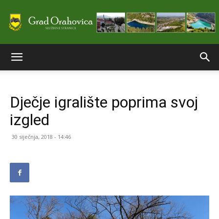
Službene
Dječje igralište poprima svoj
stranice
izgled
30 siječnja, 2018 - 14:46
Grada
Orahovice