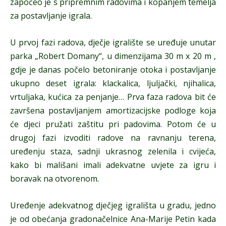
započeo je s pripremnim radovima i kopanjem temelja
za postavljanje igrala.
U prvoj fazi radova, dječje igralište se uređuje unutar
parka „Robert Domany“, u dimenzijama 30 m x 20 m ,
gdje je danas počelo betoniranje otoka i postavljanje
ukupno deset igrala: klackalica, ljuljački, njihalica,
vrtuljaka, kućica za penjanje… Prva faza radova bit će
završena postavljanjem amortizacijske podloge koja
će djeci pružati zaštitu pri padovima. Potom će u
drugoj fazi izvoditi radove na ravnanju terena,
uređenju staza, sadnji ukrasnog zelenila i cvijeća,
kako bi mališani imali adekvatne uvjete za igru i
boravak na otvorenom.
Uređenje adekvatnog dječjeg igrališta u gradu, jedno
je od obećanja gradonačelnice Ana-Marije Petin kada