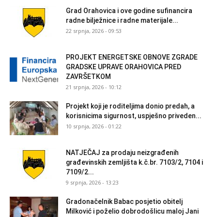
Grad Orahovica i ove godine sufinancira
radne bilježnice i radne materijale...
22 srpnja, 2026 - 09:53
PROJEKT ENERGETSKE OBNOVE ZGRADE
GRADSKE UPRAVE ORAHOVICA PRED
ZAVRŠETKOM
21 srpnja, 2026 - 10:12
Projekt koji je roditeljima donio predah, a
korisnicima sigurnost, uspješno priveden...
10 srpnja, 2026 - 01:22
NATJEČAJ za prodaju neizgrađenih
građevinskih zemljišta k.č.br. 7103/2, 7104 i
7109/2...
9 srpnja, 2026 - 13:23
Gradonačelnik Babac posjetio obitelj
Milković i poželio dobrodošlicu maloj Jani