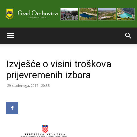
Službene
Izvješće o visini troškova
stranice
prijevremenih izbora
29 studenoga, 2017 - 20:35
Grada
Orahovice