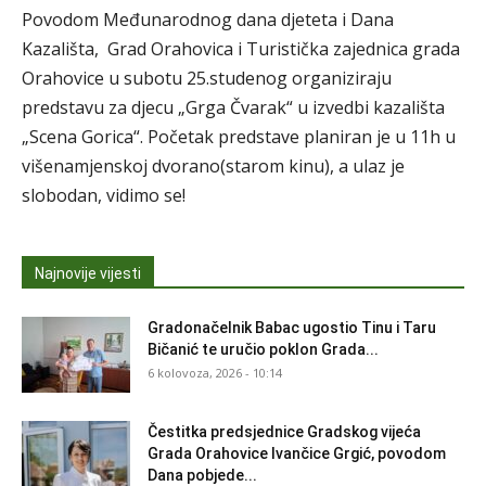
Povodom Međunarodnog dana djeteta i Dana
Kazališta, Grad Orahovica i Turistička zajednica grada
Orahovice u subotu 25.studenog organiziraju
predstavu za djecu „Grga Čvarak“ u izvedbi kazališta
„Scena Gorica“. Početak predstave planiran je u 11h u
višenamjenskoj dvorano(starom kinu), a ulaz je
slobodan, vidimo se!
Najnovije vijesti
Gradonačelnik Babac ugostio Tinu i Taru
Bičanić te uručio poklon Grada...
6 kolovoza, 2026 - 10:14
Čestitka predsjednice Gradskog vijeća
Grada Orahovice Ivančice Grgić, povodom
Dana pobjede...