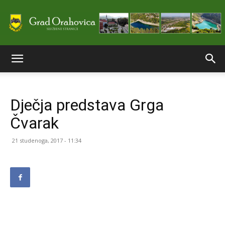
Službene
Dječja predstava Grga
stranice
Čvarak
21 studenoga, 2017 - 11:34
Grada
Orahovice