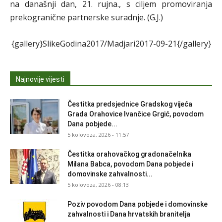
na današnji dan, 21. rujna., s ciljem promoviranja
prekogranične partnerske suradnje. (G.J.)
{gallery}SlikeGodina2017/Madjari2017-09-21{/gallery}
Najnovije vijesti
Čestitka predsjednice Gradskog vijeća
Grada Orahovice Ivančice Grgić, povodom
Dana pobjede...
5 kolovoza, 2026 - 11:57
Čestitka orahovačkog gradonačelnika
Milana Babca, povodom Dana pobjede i
domovinske zahvalnosti...
5 kolovoza, 2026 - 08:13
Poziv povodom Dana pobjede i domovinske
zahvalnosti i Dana hrvatskih branitelja