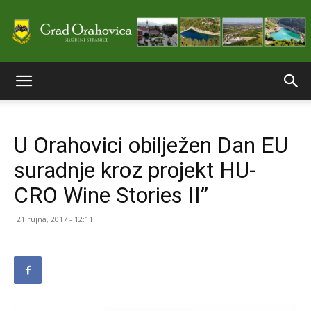
Službene
U Orahovici obilježen Dan EU
stranice
suradnje kroz projekt HU-
CRO Wine Stories II”
Grada
21 rujna, 2017 - 12:11
Orahovice