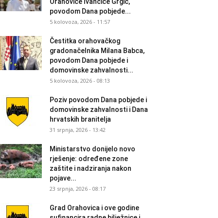
Orahovice Ivančice Grgić,
povodom Dana pobjede...
5 kolovoza, 2026 - 11:57
Čestitka orahovačkog
gradonačelnika Milana Babca,
povodom Dana pobjede i
domovinske zahvalnosti...
5 kolovoza, 2026 - 08:13
Poziv povodom Dana pobjede i
domovinske zahvalnosti i Dana
hrvatskih branitelja
31 srpnja, 2026 - 13:42
Ministarstvo donijelo novo
rješenje: određene zone
zaštite i nadziranja nakon
pojave...
23 srpnja, 2026 - 08:17
Grad Orahovica i ove godine
sufinancira radne bilježnice i