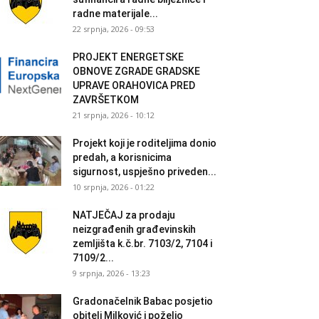
radne materijale...
22 srpnja, 2026 - 09:53
PROJEKT ENERGETSKE
OBNOVE ZGRADE GRADSKE
UPRAVE ORAHOVICA PRED
ZAVRŠETKOM
21 srpnja, 2026 - 10:12
Projekt koji je roditeljima donio
predah, a korisnicima
sigurnost, uspješno priveden...
10 srpnja, 2026 - 01:22
NATJEČAJ za prodaju
neizgrađenih građevinskih
zemljišta k.č.br. 7103/2, 7104 i
7109/2...
9 srpnja, 2026 - 13:23
Gradonačelnik Babac posjetio
obitelj Milković i poželio