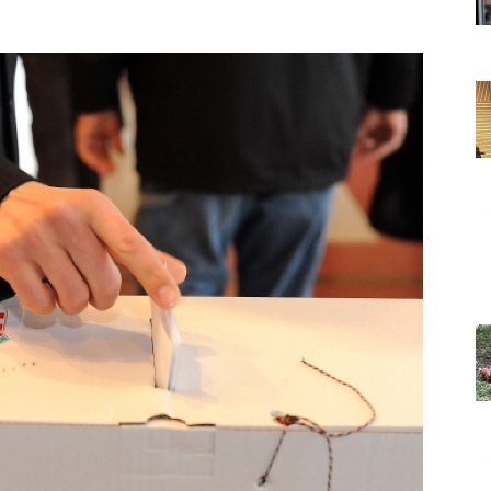
Grada
Orahovice