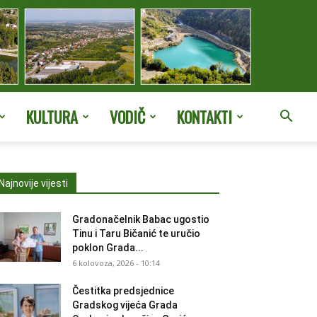
KULTURA
VODIČ
KONTAKTI
Najnovije vijesti
Gradonačelnik Babac ugostio
Tinu i Taru Bičanić te uručio
poklon Grada...
6 kolovoza, 2026 - 10:14
Čestitka predsjednice
Gradskog vijeća Grada