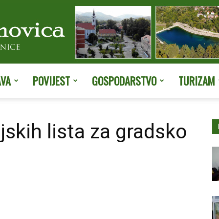
AVA
POVIJEST
GOSPODARSTVO
TURIZAM
Službene
jskih lista za gradsko
stranice