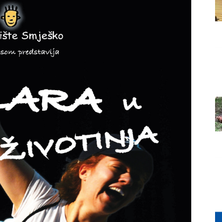
Grada
Orahovice