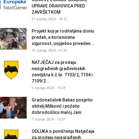
UPRAVE ORAHOVICA PRED
ZAVRŠETKOM
21 srpnja, 2026 - 10:12
Projekt koji je roditeljima donio
predah, a korisnicima
sigurnost, uspješno priveden...
10 srpnja, 2026 - 01:22
NATJEČAJ za prodaju
neizgrađenih građevinskih
zemljišta k.č.br. 7103/2, 7104 i
7109/2...
9 srpnja, 2026 - 13:23
Gradonačelnik Babac posjetio
obitelj Milković i poželio
dobrodošlicu maloj Jani
7 srpnja, 2026 - 15:37
ODLUKA o poništenju Natječaja
za prodaju neizgrađenih