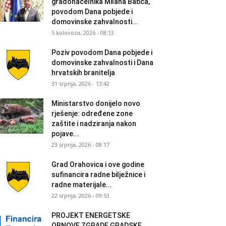
gradonačelnika Milana Babca,
povodom Dana pobjede i
domovinske zahvalnosti...
5 kolovoza, 2026 - 08:13
Poziv povodom Dana pobjede i
domovinske zahvalnosti i Dana
hrvatskih branitelja
31 srpnja, 2026 - 13:42
Ministarstvo donijelo novo
rješenje: određene zone
zaštite i nadziranja nakon
pojave...
23 srpnja, 2026 - 08:17
Grad Orahovica i ove godine
sufinancira radne bilježnice i
radne materijale...
22 srpnja, 2026 - 09:53
PROJEKT ENERGETSKE
OBNOVE ZGRADE GRADSKE