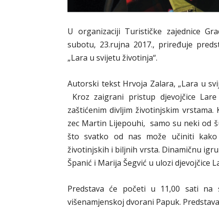
U organizaciji Turističke zajednice Gr
subotu, 23.rujna 2017., priređuje pred
„Lara u svijetu životinja“.
Autorski tekst Hrvoja Zalara, „Lara u svi
Kroz zaigrani pristup djevojčice Lar
zaštićenim divljim životinjskim vrstama.
zec Martin Lijepouhi, samo su neki od šu
što svatko od nas može učiniti kako 
životinjskih i biljnih vrsta. Dinamičnu igru
Španić i Marija Šegvić u ulozi djevojčice L
Predstava će početi u 11,00 sati na 
višenamjenskoj dvorani Papuk. Predstava 