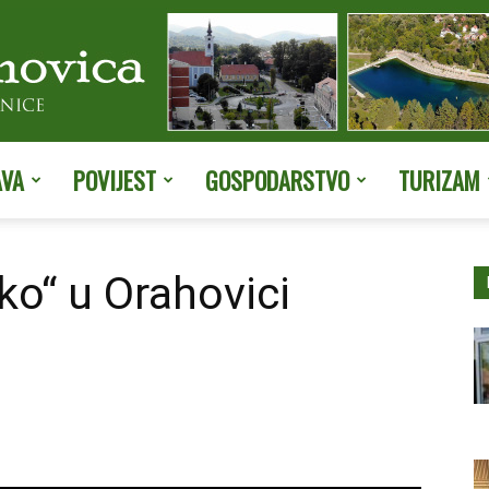
AVA
POVIJEST
GOSPODARSTVO
TURIZAM
Službene
ko“ u Orahovici
stranice