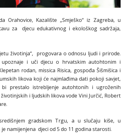
ada Orahovice, Kazalište „Smješko“ iz Zagreba, u
stavu za djecu edukativnog i ekološkog sadržaja,
jetu životinja“, progovara o odnosu ljudi i prirode.
e upoznaje i uči djecu o hrvatskim autohtonim i
 Klepetan rodan, missica Risica, gospođa Šišmišica i
mskih likova koji će najmlađima dati pokoji savjet,
bi prestalo istrebljenje autohtonih i ugroženih
 životinjskih i ljudskih likova vode Vini Jurčić, Robert
are.
središnjem gradskom Trgu, a u slučaju kiše, u
je namijenjena djeci od 5 do 11 godina starosti.