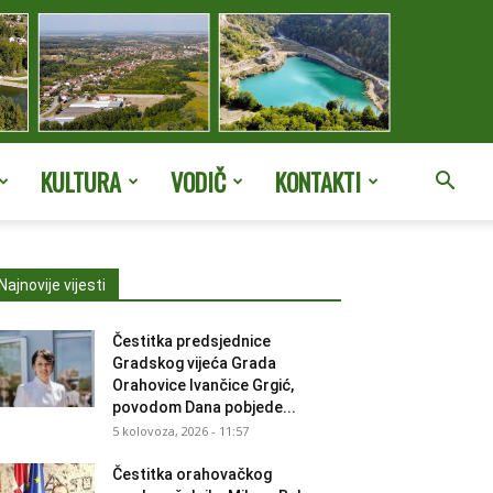
KULTURA
VODIČ
KONTAKTI
Najnovije vijesti
Čestitka predsjednice
Gradskog vijeća Grada
Orahovice Ivančice Grgić,
povodom Dana pobjede...
5 kolovoza, 2026 - 11:57
Čestitka orahovačkog