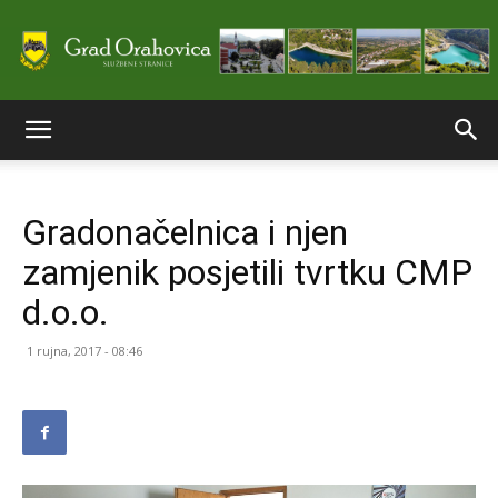
Službene
Gradonačelnica i njen
stranice
zamjenik posjetili tvrtku CMP
d.o.o.
Grada
1 rujna, 2017 - 08:46
Orahovice