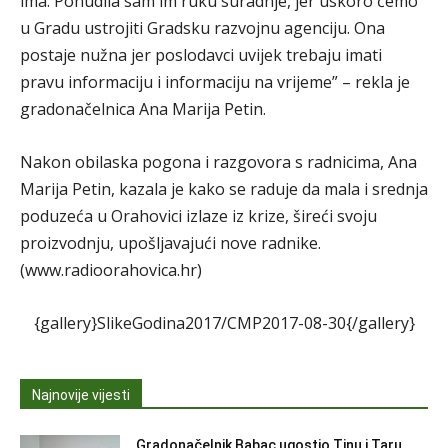
ima. Ponudila sam im ruku suradnje, jer uskoro ćemo
u Gradu ustrojiti Gradsku razvojnu agenciju. Ona
postaje nužna jer poslodavci uvijek trebaju imati
pravu informaciju i informaciju na vrijeme” – rekla je
gradonačelnica Ana Marija Petin.
Nakon obilaska pogona i razgovora s radnicima, Ana
Marija Petin, kazala je kako se raduje da mala i srednja
poduzeća u Orahovici izlaze iz krize, šireći svoju
proizvodnju, upošljavajući nove radnike.
(www.radioorahovica.hr)
{gallery}SlikeGodina2017/CMP2017-08-30{/gallery}
Najnovije vijesti
Gradonačelnik Babac ugostio Tinu i Taru