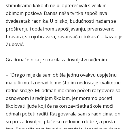
stimuliramo kako ih ne bi opterećivali s velikim
obimom poslova. Danas naša tvrtka zapošljava
dvadesetak radnika. U bliskoj budućnosti nadam se
proširenju i dodatnom zapošljavanju, prvenstveno
bravara, strojobravara, zavarivača i tokara” – kazao je
Zubović.
Gradonačelnica je izrazila zadovoljstvo viđenim:
– “Drago mije da sam obišla jednu ovakvu uspješnu
malu firmu. Iznenadilo me što im nedostaje kvalitetne
radne snage. Mi odmah moramo početi razgovore sa
osnovnom i srednjom školom, jer moramo početi
školovati ljude koji će nakon završetka škole moći
odmah početi raditi. Razgovarala sam s radnicima, oni
su prezadovoljni, plaće su redovne i dobre, a posla