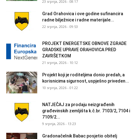
23 srpnja, 2026 - 08:17
Grad Orahovica i ove godine sufinancira
radne bilježnice i radne materijale...
22 srpnja, 2026 - 09:53
PROJEKT ENERGETSKE OBNOVE ZGRADE
GRADSKE UPRAVE ORAHOVICA PRED
ZAVRŠETKOM
21 srpnja, 2026 - 10:12
Projekt koji je roditeljima donio predah, a
korisnicima sigurnost, uspješno priveden...
10 srpnja, 2026 - 01:22
NATJEČAJ za prodaju neizgrađenih
građevinskih zemljišta k.č.br. 7103/2, 7104 i
7109/2...
9 srpnja, 2026 - 13:23
Gradonačelnik Babac posjetio obitelj