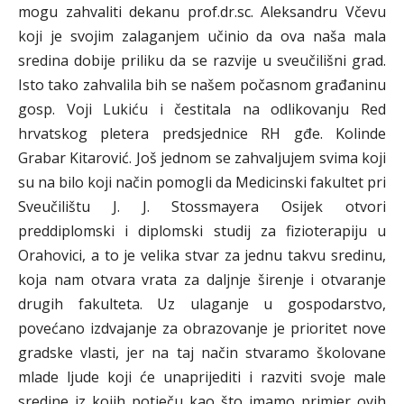
mogu zahvaliti dekanu prof.dr.sc. Aleksandru Včevu
koji je svojim zalaganjem učinio da ova naša mala
sredina dobije priliku da se razvije u sveučilišni grad.
Isto tako zahvalila bih se našem počasnom građaninu
gosp. Voji Lukiću i čestitala na odlikovanju Red
hrvatskog pletera predsjednice RH gđe. Kolinde
Grabar Kitarović. Još jednom se zahvaljujem svima koji
su na bilo koji način pomogli da Medicinski fakultet pri
Sveučilištu J. J. Stossmayera Osijek otvori
preddiplomski i diplomski studij za fizioterapiju u
Orahovici, a to je velika stvar za jednu takvu sredinu,
koja nam otvara vrata za daljnje širenje i otvaranje
drugih fakulteta. Uz ulaganje u gospodarstvo,
povećano izdvajanje za obrazovanje je prioritet nove
gradske vlasti, jer na taj način stvaramo školovane
mlade ljude koji će unaprijediti i razviti svoje male
sredine iz kojih potječu kao što imamo primjer ovih