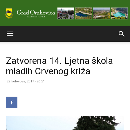
Službene
Zatvorena 14. Ljetna škola
stranice
mladih Crvenog križa
29 kolovoza, 2017 - 20:51
Grada
Orahovice