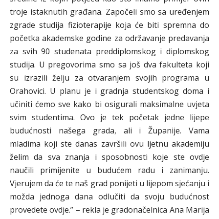
troje istaknutih građana. Započeli smo sa uređenjem
zgrade studija fizioterapije koja će biti spremna do
početka akademske godine za održavanje predavanja
za svih 90 studenata preddiplomskog i diplomskog
studija. U pregovorima smo sa još dva fakulteta koji
su izrazili želju za otvaranjem svojih programa u
Orahovici. U planu je i gradnja studentskog doma i
učiniti ćemo sve kako bi osigurali maksimalne uvjeta
svim studentima. Ovo je tek početak jedne lijepe
budućnosti našega grada, ali i Županije. Vama
mladima koji ste danas završili ovu ljetnu akademiju
želim da sva znanja i sposobnosti koje ste ovdje
naučili primijenite u budućem radu i zanimanju.
Vjerujem da će te naš grad ponijeti u lijepom sjećanju i
možda jednoga dana odlučiti da svoju budućnost
provedete ovdje.” – rekla je gradonačelnica Ana Marija