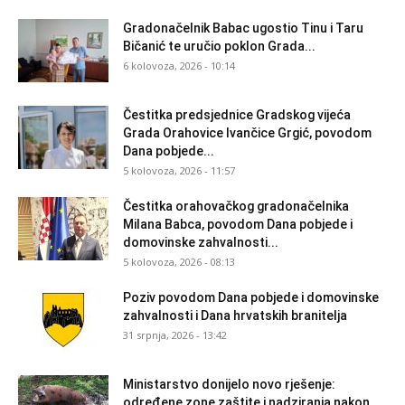
Gradonačelnik Babac ugostio Tinu i Taru
Bičanić te uručio poklon Grada...
6 kolovoza, 2026 - 10:14
Čestitka predsjednice Gradskog vijeća
Grada Orahovice Ivančice Grgić, povodom
Dana pobjede...
5 kolovoza, 2026 - 11:57
Čestitka orahovačkog gradonačelnika
Milana Babca, povodom Dana pobjede i
domovinske zahvalnosti...
5 kolovoza, 2026 - 08:13
Poziv povodom Dana pobjede i domovinske
zahvalnosti i Dana hrvatskih branitelja
31 srpnja, 2026 - 13:42
Ministarstvo donijelo novo rješenje:
određene zone zaštite i nadziranja nakon