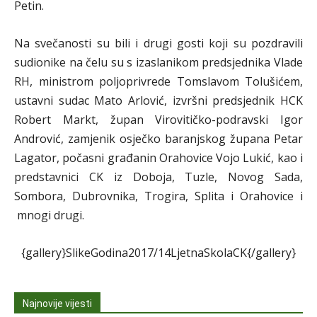
Petin.
Na svečanosti su bili i drugi gosti koji su pozdravili
sudionike na čelu su s izaslanikom predsjednika Vlade
RH, ministrom poljoprivrede Tomslavom Tolušićem,
ustavni sudac Mato Arlović, izvršni predsjednik HCK
Robert Markt, župan Virovitičko-podravski Igor
Andrović, zamjenik osječko baranjskog župana Petar
Lagator, počasni građanin Orahovice Vojo Lukić, kao i
predstavnici CK iz Doboja, Tuzle, Novog Sada,
Sombora, Dubrovnika, Trogira, Splita i Orahovice i
mnogi drugi.
{gallery}SlikeGodina2017/14LjetnaSkolaCK{/gallery}
Najnovije vijesti