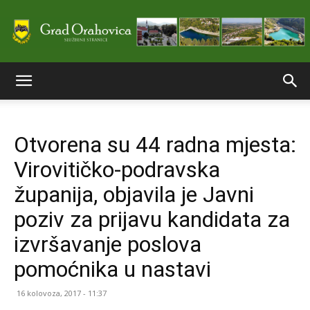
Službene
Otvorena su 44 radna mjesta:
stranice
Virovitičko-podravska
županija, objavila je Javni
Grada
poziv za prijavu kandidata za
izvršavanje poslova
pomoćnika u nastavi
Orahovice
16 kolovoza, 2017 - 11:37