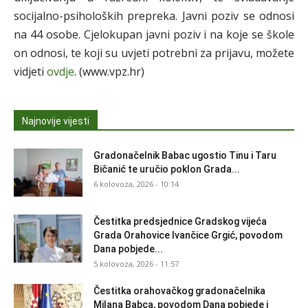
socijalno-psiholoških prepreka. Javni poziv se odnosi
na 44 osobe. Cjelokupan javni poziv i na koje se škole
on odnosi, te koji su uvjeti potrebni za prijavu, možete
vidjeti
ovdje
. (www.vpz.hr)
Najnovije vijesti
Gradonačelnik Babac ugostio Tinu i Taru
Bičanić te uručio poklon Grada...
6 kolovoza, 2026 - 10:14
Čestitka predsjednice Gradskog vijeća
Grada Orahovice Ivančice Grgić, povodom
Dana pobjede...
5 kolovoza, 2026 - 11:57
Čestitka orahovačkog gradonačelnika
Milana Babca, povodom Dana pobjede i