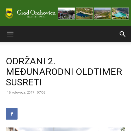
Službene
ODRŽANI 2.
stranice
MEĐUNARODNI OLDTIMER
SUSRETI
Grada
16 kolovoza, 2017 - 07:06
Orahovice