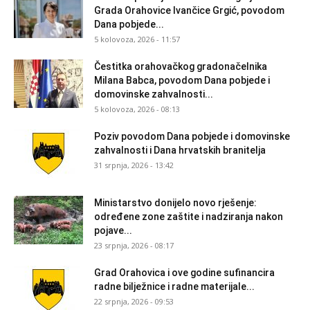
Grada Orahovice Ivančice Grgić, povodom
Dana pobjede...
5 kolovoza, 2026 - 11:57
Čestitka orahovačkog gradonačelnika
Milana Babca, povodom Dana pobjede i
domovinske zahvalnosti...
5 kolovoza, 2026 - 08:13
Poziv povodom Dana pobjede i domovinske
zahvalnosti i Dana hrvatskih branitelja
31 srpnja, 2026 - 13:42
Ministarstvo donijelo novo rješenje:
određene zone zaštite i nadziranja nakon
pojave...
23 srpnja, 2026 - 08:17
Grad Orahovica i ove godine sufinancira
radne bilježnice i radne materijale...
22 srpnja, 2026 - 09:53