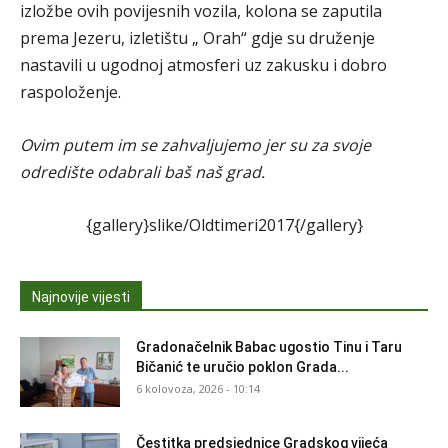
izložbe ovih povijesnih vozila, kolona se zaputila
prema Jezeru, izletištu „ Orah“ gdje su druženje
nastavili u ugodnoj atmosferi uz zakusku i dobro
raspoloženje.
Ovim putem im se zahvaljujemo jer su za svoje
odredište odabrali baš naš grad.
{gallery}slike/Oldtimeri2017{/gallery}
Najnovije vijesti
Gradonačelnik Babac ugostio Tinu i Taru
Bičanić te uručio poklon Grada...
6 kolovoza, 2026 - 10:14
Čestitka predsjednice Gradskog vijeća