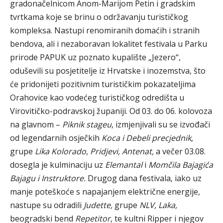
gradonačelnicom Anom-Marijom Petin i gradskim
tvrtkama koje se brinu o održavanju turističkog
kompleksa. Nastupi renomiranih domaćih i stranih
bendova, ali i nezaboravan lokalitet festivala u Parku
prirode PAPUK uz poznato kupalište „Jezero“,
oduševili su posjetitelje iz Hrvatske i inozemstva, što
će pridonijeti pozitivnim turističkim pokazateljima
Orahovice kao vodećeg turističkog odredišta u
Virovitičko-podravskoj županiji. Od 03. do 06. kolovoza
na glavnom –
Piknik stageu
, izmjenjivali su se izvođači
od legendarnih osječkih
Koca i Debeli precjednik
,
grupe
Lika Kolorado
,
Pridjevi, Antenat,
a večer 03.08.
dosegla je kulminaciju uz
Elemantal
i
Momčila Bajagića
Bajagu i Instruktore.
Drugog dana festivala, iako uz
manje poteškoće s napajanjem električne energije,
nastupe su odradili
Judette,
grupe
NLV, Laka,
beogradski bend
Repetitor
, te kultni Ripper i njegov