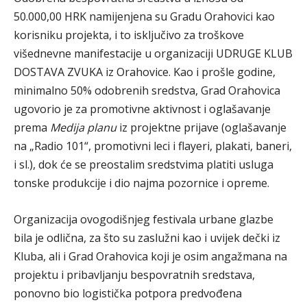
50.000,00 HRK namijenjena su Gradu Orahovici kao
korisniku projekta, i to isključivo za troškove
višednevne manifestacije u organizaciji UDRUGE KLUB
DOSTAVA ZVUKA iz Orahovice. Kao i prošle godine,
minimalno 50% odobrenih sredstva, Grad Orahovica
ugovorio je za promotivne aktivnost i oglašavanje
prema
Medija planu
iz projektne prijave (oglašavanje
na „Radio 101“, promotivni leci i flayeri, plakati, baneri,
i sl.), dok će se preostalim sredstvima platiti usluga
tonske produkcije i dio najma pozornice i opreme.
Organizacija ovogodišnjeg festivala urbane glazbe
bila je odlična, za što su zaslužni kao i uvijek dečki iz
Kluba, ali i Grad Orahovica koji je osim angažmana na
projektu i pribavljanju bespovratnih sredstava,
ponovno bio logistička potpora predvođena