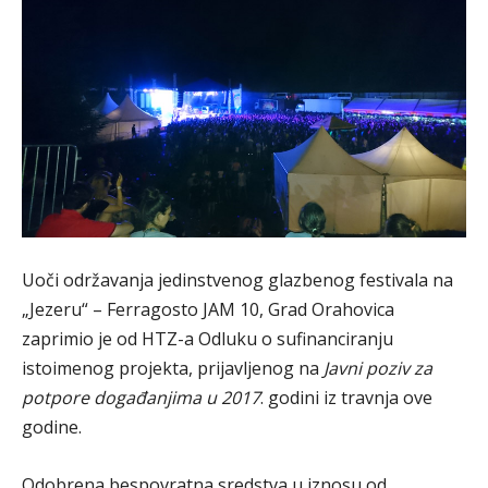
Uoči održavanja jedinstvenog glazbenog festivala na
„Jezeru“ – Ferragosto JAM 10, Grad Orahovica
zaprimio je od HTZ-a Odluku o sufinanciranju
istoimenog projekta, prijavljenog na
Javni poziv za
potpore događanjima u 2017
. godini iz travnja ove
godine.
Odobrena bespovratna sredstva u iznosu od