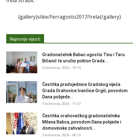
Irela Strabić
{gallery}slike/Ferragosto2017/Irela{/gallery}
Najnovije vijesti
Gradonačelnik Babac ugostio Tinu i Taru
Bičanić te uručio poklon Grada...
6 kolovoza, 2026 - 10:14
Čestitka predsjednice Gradskog vijeća
Grada Orahovice Ivančice Grgić, povodom
Dana pobjede...
5 kolovoza, 2026 - 11:57
Čestitka orahovačkog gradonačelnika
Milana Babca, povodom Dana pobjede i
domovinske zahvalnosti...
5 kolovoza, 2026 - 08:13