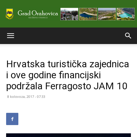
Službene
Hrvatska turistička zajednica
stranice
i ove godine financijski
podržala Ferragosto JAM 10
Grada
8 kolovoza, 2017 - 07:33
Orahovice