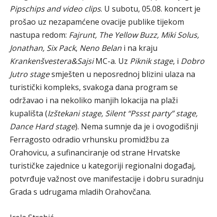
Pipschips and video clips
. U subotu, 05.08. koncert je
prošao uz nezapamćene ovacije publike tijekom
nastupa redom:
Fajrunt, The Yellow Buzz, Miki Solus,
Jonathan, Six Pack
,
Neno Belan
i na kraju
Krankenšvestera&Sajsi
MC-a. Uz
Piknik stage
, i
Dobro
Jutro stage
smješten u neposrednoj blizini ulaza na
turistički kompleks, svakoga dana program se
održavao i na nekoliko manjih lokacija na plaži
kupališta (
Izštekani stage, Silent “Pssst party” stage,
Dance Hard stage
). Nema sumnje da je i ovogodišnji
Ferragosto odradio vrhunsku promidžbu za
Orahovicu, a sufinanciranje od strane Hrvatske
turističke zajednice u kategoriji regionalni događaj,
potvrđuje važnost ove manifestacije i dobru suradnju
Grada s udrugama mladih Orahovčana.