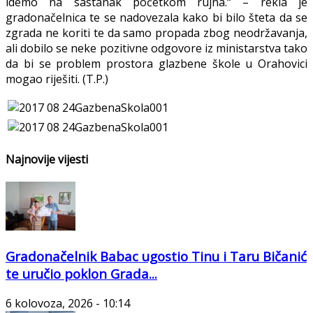
idemo na sastanak početkom rujna.“ – rekla je
gradonačelnica te se nadovezala kako bi bilo šteta da se
zgrada ne koriti te da samo propada zbog neodržavanja,
ali dobilo se neke pozitivne odgovore iz ministarstva tako
da bi se problem prostora glazbene škole u Orahovici
mogao riješiti. (T.P.)
Najnovije vijesti
Gradonačelnik Babac ugostio Tinu i Taru Bičanić
te uručio poklon Grada...
6 kolovoza, 2026 - 10:14