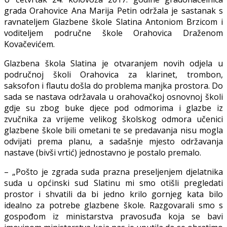
grada Orahovice Ana Marija Petin održala je sastanak s
ravnateljem Glazbene škole Slatina Antoniom Brzicom i
voditeljem područne škole Orahovica Draženom
Kovačevićem.
Glazbena škola Slatina je otvaranjem novih odjela u
područnoj školi Orahovica za klarinet, trombon,
saksofon i flautu došla do problema manjka prostora. Do
sada se nastava održavala u orahovačkoj osnovnoj školi
gdje su zbog buke djece pod odmorima i glazbe iz
zvučnika za vrijeme velikog školskog odmora učenici
glazbene škole bili ometani te se predavanja nisu mogla
odvijati prema planu, a sadašnje mjesto održavanja
nastave (bivši vrtić) jednostavno je postalo premalo.
– „Pošto je zgrada suda prazna preseljenjem djelatnika
suda u općinski sud Slatinu mi smo otišli pregledati
prostor i shvatili da bi jedno krilo gornjeg kata bilo
idealno za potrebe glazbene škole. Razgovarali smo s
gospođom iz ministarstva pravosuđa koja se bavi