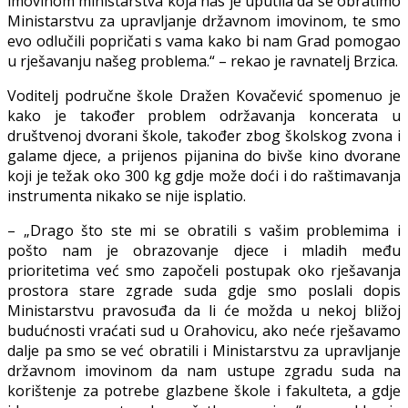
imovinom ministarstva koja nas je uputila da se obratimo
Ministarstvu za upravljanje državnom imovinom, te smo
evo odlučili popričati s vama kako bi nam Grad pomogao
u rješavanju našeg problema.“ – rekao je ravnatelj Brzica.
Voditelj područne škole Dražen Kovačević spomenuo je
kako je također problem održavanja koncerata u
društvenoj dvorani škole, također zbog školskog zvona i
galame djece, a prijenos pijanina do bivše kino dvorane
koji je težak oko 300 kg gdje može doći i do raštimavanja
instrumenta nikako se nije isplatio.
– „Drago što ste mi se obratili s vašim problemima i
pošto nam je obrazovanje djece i mladih među
prioritetima već smo započeli postupak oko rješavanja
prostora stare zgrade suda gdje smo poslali dopis
Ministarstvu pravosuđa da li će možda u nekoj bližoj
budućnosti vraćati sud u Orahovicu, ako neće rješavamo
dalje pa smo se već obratili i Ministarstvu za upravljanje
državnom imovinom da nam ustupe zgradu suda na
korištenje za potrebe glazbene škole i fakulteta, a gdje