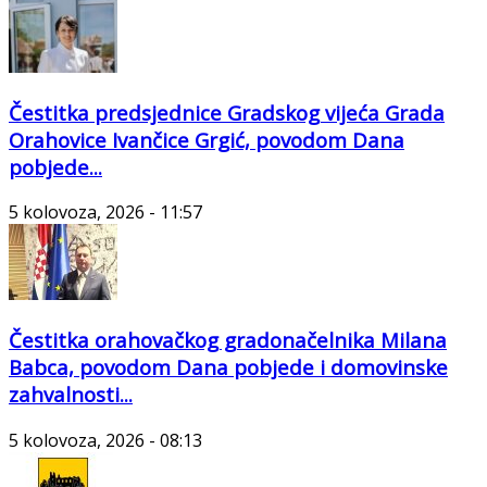
Čestitka predsjednice Gradskog vijeća Grada
Orahovice Ivančice Grgić, povodom Dana
pobjede...
5 kolovoza, 2026 - 11:57
Čestitka orahovačkog gradonačelnika Milana
Babca, povodom Dana pobjede i domovinske
zahvalnosti...
5 kolovoza, 2026 - 08:13