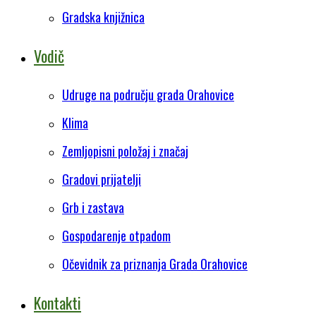
Gradska knjižnica
Vodič
Udruge na području grada Orahovice
Klima
Zemljopisni položaj i značaj
Gradovi prijatelji
Grb i zastava
Gospodarenje otpadom
Očevidnik za priznanja Grada Orahovice
Kontakti