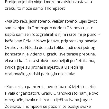
Prelijepo je bilo vidjeti more hrvatskih zastava u
zraku, to može samo Thompson:
-Ma što reći, jedinstveno, veličanstveno. Cijeli život
sam sanjao da Thomspon dođe u Orahovicu, eto
uspio sam se i fotografirati s njim i srce mi je puno. –
kaže Ivan Prša iz Nove Jošave, prigradskog naselja
Orahovice. Nikada do sada toliko ljudi uoči jednog
koncerta nije viđeno u gradu, sve terase prepune,
vlasnici kafića su stolove postavljali po šetnicama,
svuda gdje su pronašli mjesto, a u središnji
orahovački gradski park igla nije stala:
-Koncert za pamćenje, ovo treba doživjeti i osjetiti.
Hvala organizatoru Gradu Orahovici što nam je ovo
omogućio, hvala od srca. – riječi su Ivana Juga iz
Zdenaca. Thompson se pozornice poslije svake