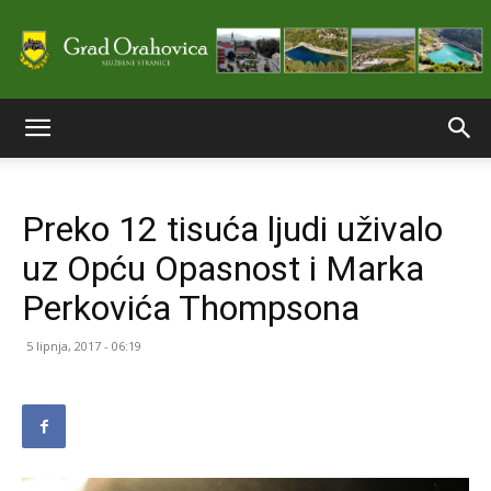
Službene
Preko 12 tisuća ljudi uživalo
stranice
uz Opću Opasnost i Marka
Perkovića Thompsona
Grada
5 lipnja, 2017 - 06:19
Orahovice