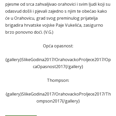
pjesme od srca zahvaljivao orahovici i svim ljudi koji su
odasvud došli i pjevali zajedno s njim te obećao kako
će u Orahovicu, grad svog preminulog prijatelja
brigadira hrvatske vojske Paje Vukelića, zasigurno
brzo ponovno doći. (V.G.)
Opća opasnost:
{gallery}SlikeGodina2017/OrahovackoProljece2017/Op
caOpasnost2017{/gallery}
Thompson:
{gallery}SlikeGodina2017/OrahovackoProljece2017/Th
ompson2017{/gallery}