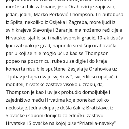
mreže su bile zatrpane, jer u Orahovici je zapjevao,
jedan, jedini, Marko Perković Thompson. Tri autobusa
iz Splita, nekoliko iz Osijeka i Zagreba, more ljudi iz
svih krajeva Slavonije i Baranje, ma možemo reći cijele
Hrvatske, sjatilo se i mali slavonski gradić. 10-ak tisuća
ljudi zatrpalo je grad, napunilo središnji orahovački
par u koji se nije moglo ući, a kad se Thompson
popeo na pozornicu, ruke su se digle i do kraja
koncerta nisu bile spuštene. Zasjala je Orahovica uz
”Ljubav je tajna dvaju svjetova”, svijetlili su upaljači i
mobiteli, hrvatske zastave visoko u zraku, da,
Thompson je kao i uvijek probudio domoljublje i
zajedništvo među Hrvatima koje ponekad toliko
nedostaje. Jedna ekipa je došla čak iz Bratislave, iz
Slovačke i sobom donijela zajedničku zastavu
Hrvatske i Slovačke na kojoj piše ”Priatelia-naveky”.