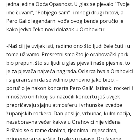
jedna jedina Opća Opasnost. U glas se pjevalo ”Tvoje
ime čuvam”, ”Pobjego sam” i mnogi drugi hitovi, a
Pero Galić legendarni vođa ovog benda poručio je
kako jedva čeka novi dolazak u Orahovicu:
-Naš cilj je uvijek isti, radimo ono što ljudi žele čuti i u
tome uživamo. Presretni smo što je orahovački park
bio prepun, što su ljudi u glas pjevali naše pjesme, to
je za pjevača najveća nagrada. Od srca hvala Orahovici
i siguran sam da se vidimo ponovno jako brzo. –
poručio je nakon koncerta Pero Galić. Istinski rockeri i
mnoštvo onih koji su nazočili koncertu još uvijek
prepričavaju sjajnu atmosferu i vrhunske izvedbe
županjskih rockera. Dan poslije, vrhunac, kulminacija,
nezaboravna večer kakva u Orahovici nije viđena.
Pričalo se o tome danima, tjednima i mjesecima,
pripreme su se vršile, frcale su najave. Društvene