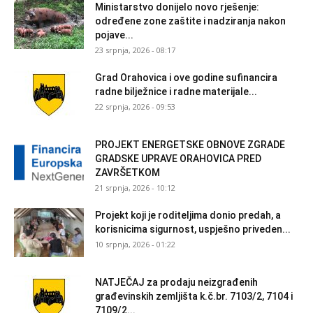
Ministarstvo donijelo novo rješenje:
određene zone zaštite i nadziranja nakon
pojave...
23 srpnja, 2026 - 08:17
Grad Orahovica i ove godine sufinancira
radne bilježnice i radne materijale...
22 srpnja, 2026 - 09:53
PROJEKT ENERGETSKE OBNOVE ZGRADE
GRADSKE UPRAVE ORAHOVICA PRED
ZAVRŠETKOM
21 srpnja, 2026 - 10:12
Projekt koji je roditeljima donio predah, a
korisnicima sigurnost, uspješno priveden...
10 srpnja, 2026 - 01:22
NATJEČAJ za prodaju neizgrađenih
građevinskih zemljišta k.č.br. 7103/2, 7104 i
7109/2...