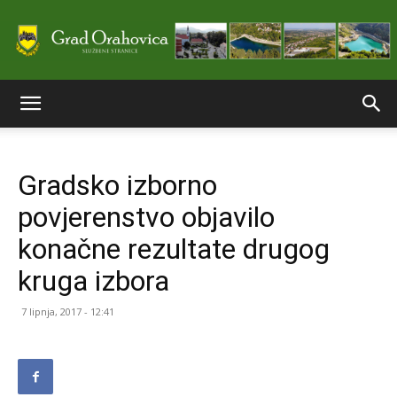
Službene
Gradsko izborno
stranice
povjerenstvo objavilo
konačne rezultate drugog
Grada
kruga izbora
7 lipnja, 2017 - 12:41
Orahovice