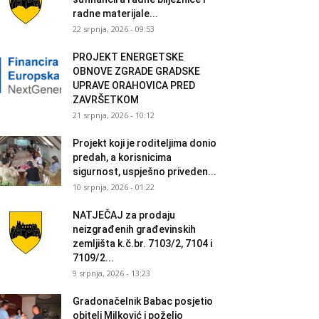
radne materijale...
22 srpnja, 2026 - 09:53
PROJEKT ENERGETSKE
OBNOVE ZGRADE GRADSKE
UPRAVE ORAHOVICA PRED
ZAVRŠETKOM
21 srpnja, 2026 - 10:12
Projekt koji je roditeljima donio
predah, a korisnicima
sigurnost, uspješno priveden...
10 srpnja, 2026 - 01:22
NATJEČAJ za prodaju
neizgrađenih građevinskih
zemljišta k.č.br. 7103/2, 7104 i
7109/2...
9 srpnja, 2026 - 13:23
Gradonačelnik Babac posjetio
obitelj Milković i poželio