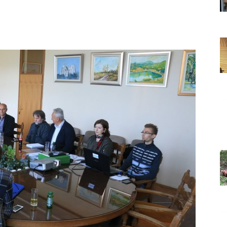
Grada
Orahovice