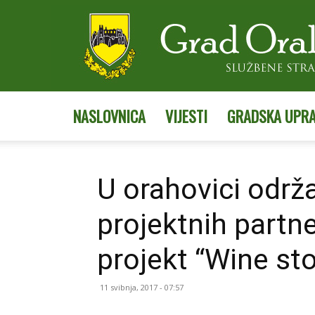
NASLOVNICA
VIJESTI
GRADSKA UPR
U orahovici održ
projektnih partn
projekt “Wine stor
11 svibnja, 2017 - 07:57