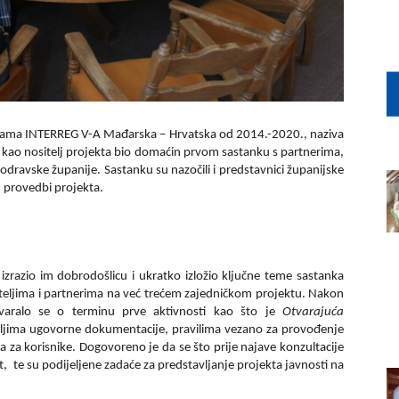
grama INTERREG V-A Mađarska – Hrvatska od 2014.-2020., naziva
.
kao nositelj projekta bio domaćin prvom sastanku s partnerima,
podravske županije. Sastanku su nazočili i predstavnici županijske
u provedbi projekta.
zrazio im dobrodošlicu i ukratko izložio ključne teme sastanka
jateljima i partnerima na već trećem zajedničkom projektu. Nakon
govaralo se o terminu prve aktivnosti kao što je
Otvarajuća
aljima ugovorne dokumentacije, pravilima vezano za provođenje
 za korisnike. Dogovoreno je da se što prije najave konzultacije
 te su podijeljene zadaće za predstavljanje projekta javnosti na