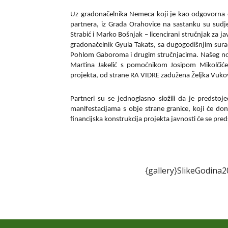
Uz gradonačelnika Nemeca koji je kao odgovorna o
partnera, iz Grada Orahovice na sastanku su sudje
Strabić i Marko Bošnjak – licencirani stručnjak za 
gradonačelnik Gyula Takats, sa dugogodišnjim su
Pohlom Gaboroma i drugim stručnjacima. Našeg novo
Martina Jakelić s pomoćnikom Josipom Mikolčiće
projekta, od strane RA VIDRE zadužena Željka Vukov
Partneri su se jednoglasno složili da je predsto
manifestacijama s obje strane granice, koji će donije
financijska konstrukcija projekta javnosti će se pred
{gallery}SlikeGodina2