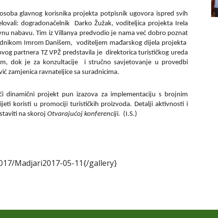
soba glavnog korisnika projekta potpisnik ugovora ispred svih
lovali: dogradonačelnik Darko Žužak, voditeljica projekta Irela
javnu nabavu. Tim iz Villanya predvodio je nama već dobro poznat
radnikom Imrom Danišem, voditeljem mađarskog dijela projekta
g partnera TZ VPŽ predstavila je direktorica turističkog ureda
m, dok je za konzultacije i stručno savjetovanje u provedbi
ić zamjenica ravnateljice sa suradnicima.
jeći dinamični projekt pun izazova za implementaciju s brojnim
ti koristi u promociji turističkih proizvoda. Detalji aktivnosti i
staviti na skoroj
Otvarajućoj konferenciji.
(I.S.)
017/Madjari2017-05-11{/gallery}