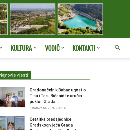
KULTURA
VODIČ
KONTAKTI
Najnovije vijesti
Gradonačelnik Babac ugostio
Tinu i Taru Bičanić te uručio
poklon Grada...
6 kolovoza, 2026 - 10:14
Čestitka predsjednice
Gradskog vijeća Grada