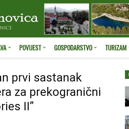
AVA
POVIJEST
GOSPODARSTVO
TURIZAM
Službene
an prvi sastanak
era za prekogranični
stranice
ies II”