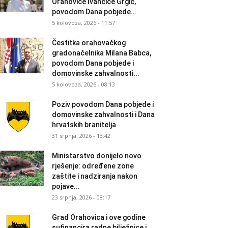
Orahovice Ivančice Grgić,
povodom Dana pobjede...
5 kolovoza, 2026 - 11:57
Čestitka orahovačkog
gradonačelnika Milana Babca,
povodom Dana pobjede i
domovinske zahvalnosti...
5 kolovoza, 2026 - 08:13
Poziv povodom Dana pobjede i
domovinske zahvalnosti i Dana
hrvatskih branitelja
31 srpnja, 2026 - 13:42
Ministarstvo donijelo novo
rješenje: određene zone
zaštite i nadziranja nakon
pojave...
23 srpnja, 2026 - 08:17
Grad Orahovica i ove godine
sufinancira radne bilježnice i