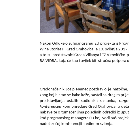
Nakon Odluke o sufinanciranju EU projekta iz Pro
Wine Stories II, Grad Orahovica je
10. svibnja 2017
a to su predstavnici Grada Villanya i TZ Virovitičko-
RA VIDRA, koja će kao i uvijek biti stručna potpora 
Gradonačelnik Josip Nemec pozdravio je nazočne, i
zbog kojih smo se kako kaže, sastali sa dragim pri
predstavljanja ostalih sudionika sastanka, raz
konferencija
koju priređuje Grad Orahovica, o det
nabave te o tumačenjima pojedinih odredbi iz uputa
kod programskog managera EU koji vodi naš projekt,
nadolazećoj konferenciji sredinom svibnja.