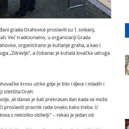
ani grada Orahovice proslavili su 1. svibanj,
h. Već tradicionalno, u organizaciji Grada
ahovice, organizirano je kuhanje graha, a kao i
ruga „Zdravlje“, a čobanac je kuhala lovačka udruga
rahovačke kross utrke gdje je bilo i djece i mladih i
i izletišta Orah:
jbolje, ali danas je baš prekrasan dan kada se može
ći proslaviti praznik rada onako kako treba. U
ova s nekoliko obitelji.“ – rekao je jedan od