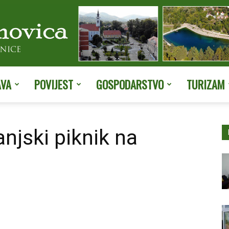
AVA
POVIJEST
GOSPODARSTVO
TURIZAM
Službene
njski piknik na
stranice