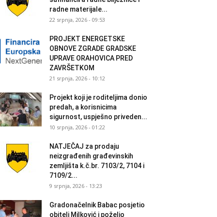
radne materijale...
22 srpnja, 2026 - 09:53
PROJEKT ENERGETSKE
OBNOVE ZGRADE GRADSKE
UPRAVE ORAHOVICA PRED
ZAVRŠETKOM
21 srpnja, 2026 - 10:12
Projekt koji je roditeljima donio
predah, a korisnicima
sigurnost, uspješno priveden...
10 srpnja, 2026 - 01:22
NATJEČAJ za prodaju
neizgrađenih građevinskih
zemljišta k.č.br. 7103/2, 7104 i
7109/2...
9 srpnja, 2026 - 13:23
Gradonačelnik Babac posjetio
obitelj Milković i poželio