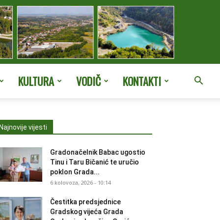
KULTURA
VODIČ
KONTAKTI
Najnovije vijesti
Gradonačelnik Babac ugostio
Tinu i Taru Bičanić te uručio
poklon Grada...
6 kolovoza, 2026 - 10:14
Čestitka predsjednice
Gradskog vijeća Grada