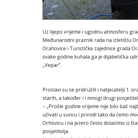
Uz lijepo vrijeme i ugodnu atmosferu građ
Međunarodni praznik rada na izletištu Ora
Orahovice i Turističke zajednice grada Or
svake godine kuhala ga je dijabetička ud
„Vepar“.
Proslavi su se pridružili i natjecatelji 1. o
starih, a također i i mnogi drugi posjetitelj
– „Prošle godine vrijeme nije bilo baš na
uživati u suncu i prirodi tako da ćemo mo
Orhovicu i na jezero često dolazimo iz Đak
posjetitelja.