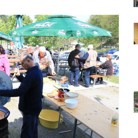
Grada
Orahovice