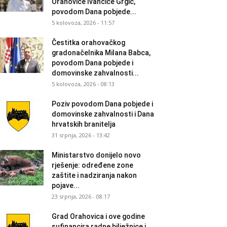
Orahovice Ivančice Grgić,
povodom Dana pobjede...
5 kolovoza, 2026 - 11:57
Čestitka orahovačkog
gradonačelnika Milana Babca,
povodom Dana pobjede i
domovinske zahvalnosti...
5 kolovoza, 2026 - 08:13
Poziv povodom Dana pobjede i
domovinske zahvalnosti i Dana
hrvatskih branitelja
31 srpnja, 2026 - 13:42
Ministarstvo donijelo novo
rješenje: određene zone
zaštite i nadziranja nakon
pojave...
23 srpnja, 2026 - 08:17
Grad Orahovica i ove godine
sufinancira radne bilježnice i