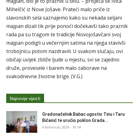
majpan, bio je to praznik u selu. – prisjeća se Ivica
Mihelčić iz Nove Jošave. Prateći malo priče iz
slavonskih sela saznajemo kako su nekada seljani
majpan dizali tik prije ponoći dočekavši tako praznik
rada pa su tragom te tradicije Novojošavčani svoj
majpan podigli u večernjim satima na njega stavivši
trobojnicu potom nazdravili. U svakom slučaju, ovi
običaji uvijek zbliže ljude u mjestu, svi se zajedno
druže, provesele i barem malo zaborave na
svakodnevne životne brige. (V.G.)
Najnovije vijesti
Gradonačelnik Babac ugostio Tinu i Taru
Bičanić te uručio poklon Grada...
6 kolovoza, 2026 - 10:14