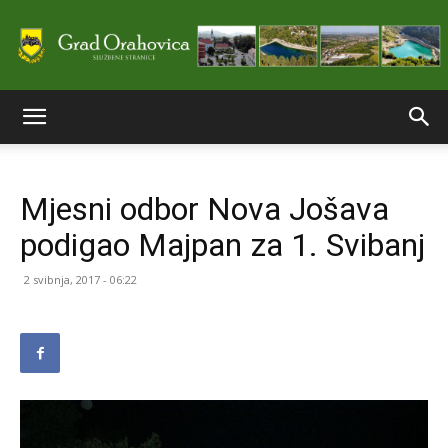
Službene
Mjesni odbor Nova Jošava
stranice
podigao Majpan za 1. Svibanj
2 svibnja, 2017 - 06:22
Grada
Orahovice