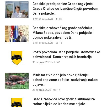
Čestitka predsjednice Gradskog vijeća
Grada Orahovice Ivančice Grgić, povodom
Dana pobjede...
5 kolovoza, 2026 - 11:57
Čestitka orahovačkog gradonačelnika
Milana Babca, povodom Dana pobjede i
domovinske zahvalnosti...
5 kolovoza, 2026 - 08:13
Poziv povodom Dana pobjede i domovinske
zahvalnosti i Dana hrvatskih branitelja
31 srpnja, 2026 - 13:42
Ministarstvo donijelo novo rješenje:
određene zone zaštite i nadziranja nakon
pojave...
23 srpnja, 2026 - 08:17
Grad Orahovica i ove godine sufinancira
radne bilježnice i radne materijale...