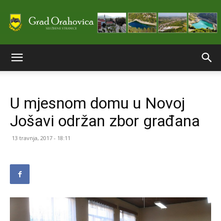
Službene
U mjesnom domu u Novoj
stranice
Jošavi održan zbor građana
13 travnja, 2017 - 18:11
Grada
Orahovice