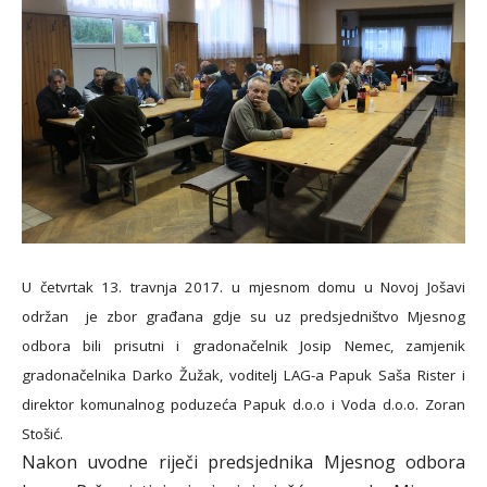
U četvrtak 13. travnja 2017. u mjesnom domu u Novoj Jošavi
održan je zbor građana gdje su uz predsjedništvo Mjesnog
odbora bili prisutni i gradonačelnik Josip Nemec, zamjenik
gradonačelnika Darko Žužak, voditelj LAG-a Papuk Saša Rister i
direktor komunalnog poduzeća Papuk d.o.o i Voda d.o.o. Zoran
Stošić.
Nakon uvodne riječi predsjednika Mjesnog odbora