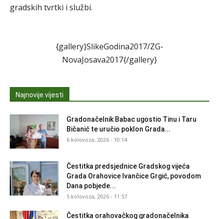
gradskih tvrtki i službi.
{gallery}SlikeGodina2017/ZG-
NovaJosava2017{/gallery}
Najnovije vijesti
Gradonačelnik Babac ugostio Tinu i Taru
Bičanić te uručio poklon Grada...
6 kolovoza, 2026 - 10:14
Čestitka predsjednice Gradskog vijeća
Grada Orahovice Ivančice Grgić, povodom
Dana pobjede...
5 kolovoza, 2026 - 11:57
Čestitka orahovačkog gradonačelnika