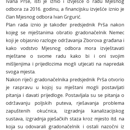
Ivana Prše, isti je iznio i izvješće o radu Mjesnog
odbora za 2016. godinu, a financijsku izvješće iznio je
član Mjesnog odbora Ivan Grgurić.
Plan rada iznio je također predsjednik Prša nakon
kojeg se mještanima obratio gradonačelnik Nemec
koji je objasnio razloge održavanja Zborova građana i
kako vodstvo Mjesnog odbora mora izvještavati
mještane o svome radu kako bi i oni svojim
mišljenjima i prijedlozima mogli utjecati na napredak
svoga mjesta.
Nakon riječi gradonačelnika predsjednik Prša otvorio
je raspravu u kojoj su mještani mogli postavljati
pitanja i davati prijedloge. Postavljala su se pitanja o
održavanju poljskih puteva, rješavanja problema
zapuštenih okućnica, izgradnja kanalizacijskog
sustava, izgradnja pješačkih staza kroz mjesto itd. na
koja su odovarali gradonačelnik i ostali nazočni iz