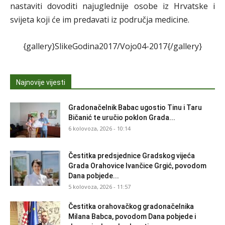
nastaviti dovoditi najuglednije osobe iz Hrvatske i
svijeta koji će im predavati iz područja medicine.
{gallery}SlikeGodina2017/Vojo04-2017{/gallery}
Najnovije vijesti
Gradonačelnik Babac ugostio Tinu i Taru
Bičanić te uručio poklon Grada...
6 kolovoza, 2026 - 10:14
Čestitka predsjednice Gradskog vijeća
Grada Orahovice Ivančice Grgić, povodom
Dana pobjede...
5 kolovoza, 2026 - 11:57
Čestitka orahovačkog gradonačelnika
Milana Babca, povodom Dana pobjede i