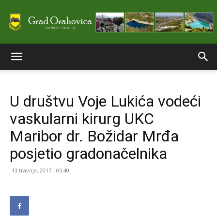
Službene
U društvu Voje Lukića vodeći
stranice
vaskularni kirurg UKC
Maribor dr. Božidar Mrđa
Grada
posjetio gradonačelnika
13 travnja, 2017 - 05:40
Orahovice