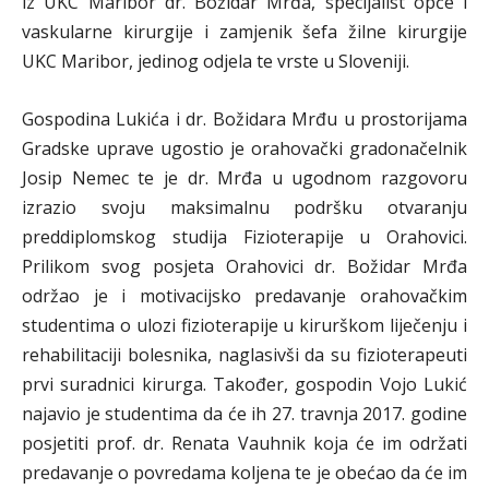
iz UKC Maribor dr. Božidar Mrđa, specijalist opće i
vaskularne kirurgije i zamjenik šefa žilne kirurgije
UKC Maribor, jedinog odjela te vrste u Sloveniji.
Gospodina Lukića i dr. Božidara Mrđu u prostorijama
Gradske uprave ugostio je orahovački gradonačelnik
Josip Nemec te je dr. Mrđa u ugodnom razgovoru
izrazio svoju maksimalnu podršku otvaranju
preddiplomskog studija Fizioterapije u Orahovici.
Prilikom svog posjeta Orahovici dr. Božidar Mrđa
održao je i motivacijsko predavanje orahovačkim
studentima o ulozi fizioterapije u kirurškom liječenju i
rehabilitaciji bolesnika, naglasivši da su fizioterapeuti
prvi suradnici kirurga. Također, gospodin Vojo Lukić
najavio je studentima da će ih 27. travnja 2017. godine
posjetiti prof. dr. Renata Vauhnik koja će im održati
predavanje o povredama koljena te je obećao da će im