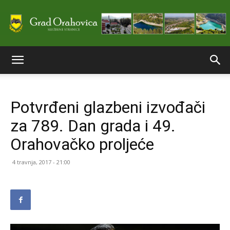
Službene
Potvrđeni glazbeni izvođači
stranice
za 789. Dan grada i 49.
Orahovačko proljeće
Grada
4 travnja, 2017 - 21:00
Orahovice