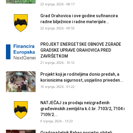
23 srpnja, 2026 - 08:17
Grad Orahovica i ove godine sufinancira
radne bilježnice i radne materijale...
22 srpnja, 2026 - 09:53
PROJEKT ENERGETSKE OBNOVE ZGRADE
GRADSKE UPRAVE ORAHOVICA PRED
ZAVRŠETKOM
21 srpnja, 2026 - 10:12
Projekt koji je roditeljima donio predah, a
korisnicima sigurnost, uspješno priveden...
10 srpnja, 2026 - 01:22
NATJEČAJ za prodaju neizgrađenih
građevinskih zemljišta k.č.br. 7103/2, 7104 i
7109/2...
9 srpnja, 2026 - 13:23
Gradonačelnik Babac posjetio obitelj