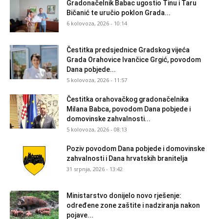
Gradonačelnik Babac ugostio Tinu i Taru
Bičanić te uručio poklon Grada...
6 kolovoza, 2026 - 10:14
Čestitka predsjednice Gradskog vijeća
Grada Orahovice Ivančice Grgić, povodom
Dana pobjede...
5 kolovoza, 2026 - 11:57
Čestitka orahovačkog gradonačelnika
Milana Babca, povodom Dana pobjede i
domovinske zahvalnosti...
5 kolovoza, 2026 - 08:13
Poziv povodom Dana pobjede i domovinske
zahvalnosti i Dana hrvatskih branitelja
31 srpnja, 2026 - 13:42
Ministarstvo donijelo novo rješenje:
određene zone zaštite i nadziranja nakon
pojave...