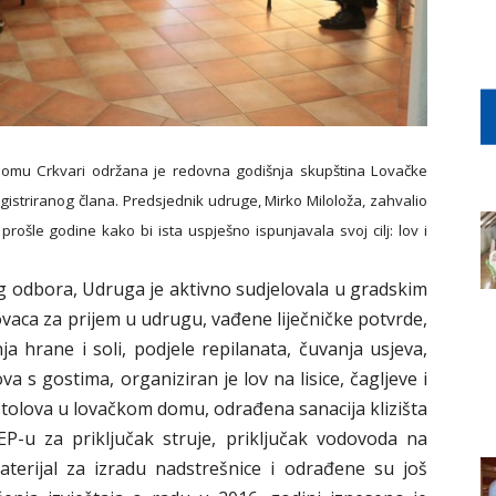
domu Crkvari održana je redovna godišnja skupština Lovačke
gistriranog člana. Predsjednik udruge, Mirko Miloloža, zahvalio
rošle godine kako bi ista uspješno ispunjavala svoj cilj: lov i
g odbora, Udruga je aktivno sudjelovala u gradskim
aca za prijem u udrugu, vađene liječničke potvrde,
ja hrane i soli, podjele repilanata, čuvanja usjeva,
a s gostima, organiziran je lov na lisice, čagljeve i
tolova u lovačkom domu, odrađena sanacija klizišta
P-u za priključak struje, priključak vodovoda na
terijal za izradu nadstrešnice i odrađene su još