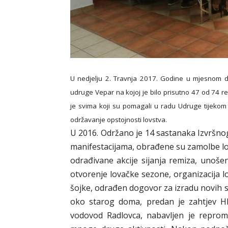
U nedjelju 2. Travnja 2017. Godine u mjesnom 
udruge Vepar na kojoj je bilo prisutno 47 od 74 re
je svima koji su pomagali u radu Udruge tijekom p
održavanje opstojnosti lovstva.
U 2016. Održano je 14 sastanaka Izvršno
manifestacijama, obrađene su zamolbe lov
odrađivane akcije sijanja remiza, unošen
otvorenje lovačke sezone, organizacija lov
šojke, odrađen dogovor za izradu novih s
oko starog doma, predan je zahtjev HE
vodovod Radlovca, nabavljen je reproma