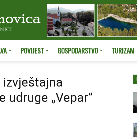
AVA
POVIJEST
GOSPODARSTVO
TURIZAM
Službene
izvještajna
e udruge „Vepar“
stranice