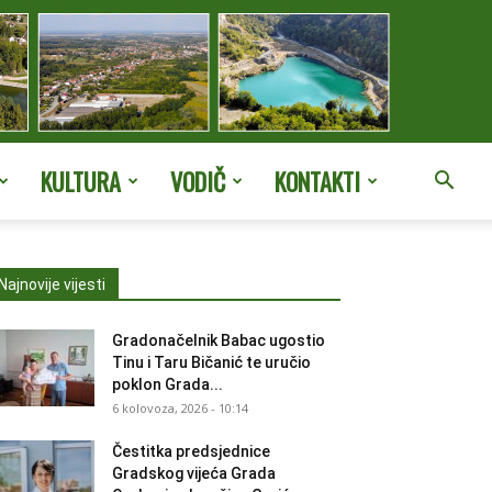
KULTURA
VODIČ
KONTAKTI
Najnovije vijesti
Gradonačelnik Babac ugostio
Tinu i Taru Bičanić te uručio
poklon Grada...
6 kolovoza, 2026 - 10:14
Čestitka predsjednice
Gradskog vijeća Grada