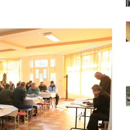
Grada
Orahovice