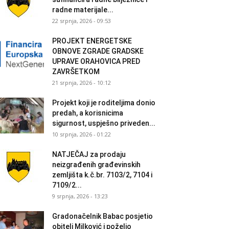
radne materijale...
22 srpnja, 2026 - 09:53
PROJEKT ENERGETSKE
OBNOVE ZGRADE GRADSKE
UPRAVE ORAHOVICA PRED
ZAVRŠETKOM
21 srpnja, 2026 - 10:12
Projekt koji je roditeljima donio
predah, a korisnicima
sigurnost, uspješno priveden...
10 srpnja, 2026 - 01:22
NATJEČAJ za prodaju
neizgrađenih građevinskih
zemljišta k.č.br. 7103/2, 7104 i
7109/2...
9 srpnja, 2026 - 13:23
Gradonačelnik Babac posjetio
obitelj Milković i poželio