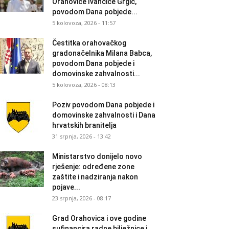
Orahovice Ivančice Grgić,
povodom Dana pobjede...
5 kolovoza, 2026 - 11:57
Čestitka orahovačkog
gradonačelnika Milana Babca,
povodom Dana pobjede i
domovinske zahvalnosti...
5 kolovoza, 2026 - 08:13
Poziv povodom Dana pobjede i
domovinske zahvalnosti i Dana
hrvatskih branitelja
31 srpnja, 2026 - 13:42
Ministarstvo donijelo novo
rješenje: određene zone
zaštite i nadziranja nakon
pojave...
23 srpnja, 2026 - 08:17
Grad Orahovica i ove godine
sufinancira radne bilježnice i