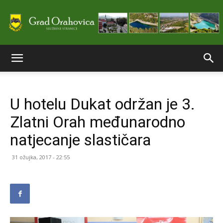
Službene
U hotelu Dukat održan je 3.
stranice
Zlatni Orah međunarodno
natjecanje slastičara
Grada
31 ožujka, 2017 - 22:55
Orahovice