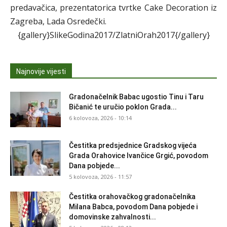
predavačica, prezentatorica tvrtke Cake Decoration iz
Zagreba, Lada Osredečki.
{gallery}SlikeGodina2017/ZlatniOrah2017{/gallery}
Najnovije vijesti
Gradonačelnik Babac ugostio Tinu i Taru
Bičanić te uručio poklon Grada...
6 kolovoza, 2026 - 10:14
Čestitka predsjednice Gradskog vijeća
Grada Orahovice Ivančice Grgić, povodom
Dana pobjede...
5 kolovoza, 2026 - 11:57
Čestitka orahovačkog gradonačelnika
Milana Babca, povodom Dana pobjede i
domovinske zahvalnosti...