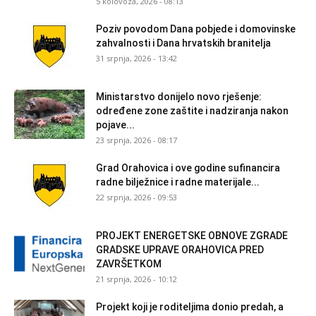
5 kolovoza, 2026 - 08:13
Poziv povodom Dana pobjede i domovinske
zahvalnosti i Dana hrvatskih branitelja
31 srpnja, 2026 - 13:42
Ministarstvo donijelo novo rješenje:
određene zone zaštite i nadziranja nakon
pojave...
23 srpnja, 2026 - 08:17
Grad Orahovica i ove godine sufinancira
radne bilježnice i radne materijale...
22 srpnja, 2026 - 09:53
PROJEKT ENERGETSKE OBNOVE ZGRADE
GRADSKE UPRAVE ORAHOVICA PRED
ZAVRŠETKOM
21 srpnja, 2026 - 10:12
Projekt koji je roditeljima donio predah, a