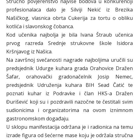
Stručno povjerenstvo najviše bodova u konkurenciji
profesionalaca dalo je Silviji Nekić iz Brezika
Našičkog, vlasnica obrta Cukerija za tortu o obliku
kotlića i slavonskog čobanca.
Kod učenika najbolja je bila Ivana Štraub učenica
prvog razreda Srednje strukovne škole Isidora
Kršnjavog iz Našica.
Na završnoj svečanosti nagrade najboljima uručili su
predsjednik Udurge kuhara grada Orahovice Dražen
Šafar, orahovački gradonačelnik Josip Nemec,
predsjednik Udruženja kuhara BIH Sead Čatić te
poznati kuhar iz Podravke i član HKS-a Dražen
Đurišević koji su i pozdravili nazočne te čestitali svim
sudionicima i organizatorima na ovom iznimnom
gastronomskom događaju.
U sklopu manifestacija održana je i radionica na temu
izrade figura od šećerne mase koju je održala stručna