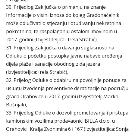
30. Prijedlog Zaključka o primanju na znanje
Informacije o visini iznosa do kojeg Gradonačelnik
može odlučivati o stjecanju i otuđivanju nekretnina i
pokretnina, te raspolaganju ostalom imovinom u
2017. godini (Izvjestiteljica: Irela Strabić),
31. Prijedlog Zaključka o davanju suglasnosti na
Odluku o početku postupka javne nabave uređenja
dijela plaže i sanacije obodnog zida jezera
(Izvjestiteljica: Irela Strabić),
32. Prijelog Odluke o odabiru najpovoljnije ponude za
uslugu izvođenja preventivne deratizacije na području
grada Orahovice u 2017. godini (Izvjestitelj: Marko
Bošnjak),
33. Prijedlog Odluke o dozvoli prometovanja i pristupa
kamionskim vozilima prodavaonici BILLA d.o.o. u
Orahovici, Kralja Zvonimira 6 i 167 (Izvjestiteljica: Sonja