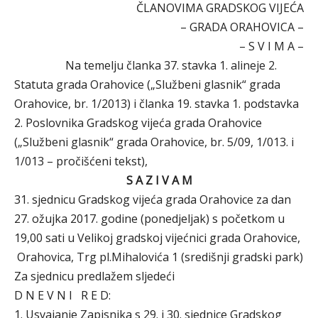
ČLANOVIMA GRADSKOG VIJEĆA
– GRADA ORAHOVICA –
– S V I M A –
Na temelju članka 37. stavka 1. alineje 2.
Statuta grada Orahovice („Službeni glasnik“ grada
Orahovice, br. 1/2013) i članka 19. stavka 1. podstavka
2. Poslovnika Gradskog vijeća grada Orahovice
(„Službeni glasnik“ grada Orahovice, br. 5/09, 1/013. i
1/013 – pročišćeni tekst),
S A Z I V A M
31. sjednicu Gradskog vijeća grada Orahovice za dan
27. ožujka 2017. godine (ponedjeljak) s početkom u
19,00 sati u Velikoj gradskoj vijećnici grada Orahovice,
Orahovica, Trg pl.Mihalovića 1 (središnji gradski park)
Za sjednicu predlažem sljedeći
D N E V N I R E D:
1. Usvajanje Zapisnika s 29. i 30. sjednice Gradskog