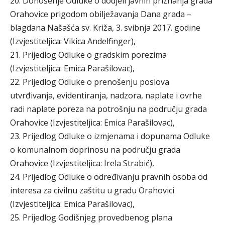
20. Donošenje Odluke o dodjeli javnih priznanja grada
Orahovice prigodom obilježavanja Dana grada –
blagdana Našašća sv. Križa, 3. svibnja 2017. godine
(Izvjestiteljica: Vikica Andelfinger),
21. Prijedlog Odluke o gradskim porezima
(Izvjestiteljica: Emica Parašilovac),
22. Prijedlog Odluke o prenošenju poslova
utvrđivanja, evidentiranja, nadzora, naplate i ovrhe
radi naplate poreza na potrošnju na području grada
Orahovice (Izvjestiteljica: Emica Parašilovac),
23. Prijedlog Odluke o izmjenama i dopunama Odluke
o komunalnom doprinosu na području grada
Orahovice (Izvjestiteljica: Irela Strabić),
24. Prijedlog Odluke o određivanju pravnih osoba od
interesa za civilnu zaštitu u gradu Orahovici
(Izvjestiteljica: Emica Parašilovac),
25. Prijedlog Godišnjeg provedbenog plana