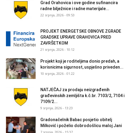
Grad Orahovica i ove godine sufinancira
radne bilježnice i radne materijale...
22 srpnja, 2026 - 09:53
PROJEKT ENERGETSKE OBNOVE ZGRADE
GRADSKE UPRAVE ORAHOVICA PRED
ZAVRŠETKOM
21 srpnja, 2026 - 10:12
Projekt koji je roditeljima donio predah, a
korisnicima sigurnost, uspješno priveden...
10 srpnja, 2026 - 01:22
NATJEČAJ za prodaju neizgrađenih
građevinskih zemljišta k.č.br. 7103/2, 7104 i
7109/2...
9 srpnja, 2026 - 13:23
Gradonačelnik Babac posjetio obitelj
Milković i poželio dobrodošlicu maloj Jani
7 srpnja, 2026 - 15:37