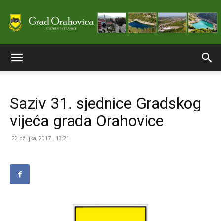
Službene
Saziv 31. sjednice Gradskog
stranice
vijeća grada Orahovice
22 ožujka, 2017 - 13:21
Grada
Orahovice