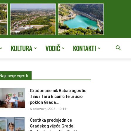
KULTURA
VODIČ
KONTAKTI
Najnovije vijesti
Gradonačelnik Babac ugostio
Tinu i Taru Bičanić te uručio
poklon Grada...
6 kolovoza, 2026 - 10:14
Čestitka predsjednice
Gradskog vijeća Grada