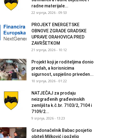
radne materijale...
22 srpnja, 2026 - 09:53
PROJEKT ENERGETSKE
OBNOVE ZGRADE GRADSKE
UPRAVE ORAHOVICA PRED
ZAVRŠETKOM
21 srpnja, 2026 - 10:12
Projekt koji je roditeljima donio
predah, a korisnicima
sigurnost, uspješno priveden...
10 srpnja, 2026 - 01:22
NATJEČAJ za prodaju
neizgrađenih građevinskih
zemljišta k.č.br. 7103/2, 7104 i
7109/2...
9 srpnja, 2026 - 13:23
Gradonačelnik Babac posjetio
obitelj Milković i poželio