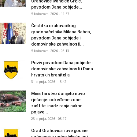
Orahovice Ivančice Grgić,
povodom Dana pobjede...
5 kolovoza, 2026 - 11:57
Čestitka orahovačkog
gradonačelnika Milana Babca,
povodom Dana pobjede i
domovinske zahvalnosti...
5 kolovoza, 2026 - 08:13
Poziv povodom Dana pobjede i
domovinske zahvalnosti i Dana
hrvatskih branitelja
31 srpnja, 2026 - 13:42
Ministarstvo donijelo novo
rješenje: određene zone
zaštite i nadziranja nakon
pojave...
23 srpnja, 2026 - 08:17
Grad Orahovica i ove godine
sufinancira radne bilježnice i