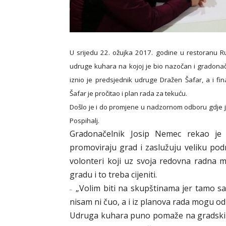
U srijedu 22. ožujka 2017. godine u restoranu R
udruge kuhara na kojoj je bio nazočan i gradonač
iznio je predsjednik udruge Dražen Šafar, a i fi
Šafar je pročitao i plan rada za tekuću.
Došlo je i do promjene u nadzornom odboru gdje j
Pospihalj.
Gradonačelnik Josip Nemec rekao je k
promoviraju grad i zaslužuju veliku podr
volonteri koji uz svoja redovna radna m
gradu i to treba cijeniti.
„Volim biti na skupštinama jer tamo sa
–
nisam ni čuo, a i iz planova rada mogu od
Udruga kuhara puno pomaže na gradskim