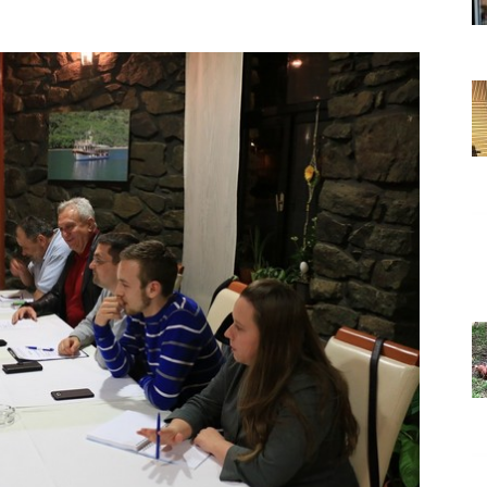
Grada
Orahovice