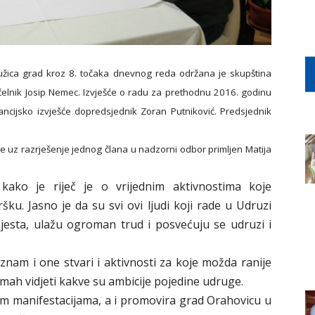
užica grad kroz 8. točaka dnevnog reda održana je skupština
elnik Josip Nemec. Izvješće o radu za prethodnu 2016. godinu
nancijsko izvješće dopredsjednik Zoran Putniković. Predsjednik
e uz razrješenje jednog člana u nadzorni odbor primljen Matija
ako je riječ je o vrijednim aktivnostima koje
šku. Jasno je da su svi ovi ljudi koji rade u Udruzi
jesta, ulažu ogroman trud i posvećuju se udruzi i
znam i one stvari i aktivnosti za koje možda ranije
mah vidjeti kakve su ambicije pojedine udruge.
 manifestacijama, a i promovira grad Orahovicu u