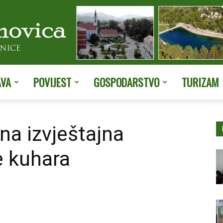
AVA
POVIJEST
GOSPODARSTVO
TURIZAM
Službene
na izvještajna
e kuhara
stranice